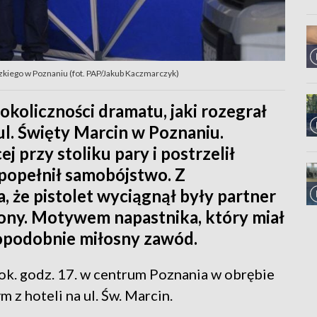
kiego w Poznaniu (fot. PAP/Jakub Kaczmarczyk)
 okoliczności dramatu, jaki rozegrał
ul. Święty Marcin w Poznaniu.
 przy stoliku pary i postrzelił
popełnił samobójstwo. Z
a, że pistolet wyciągnął były partner
eczony. Motywem napastnika, który miał
opodobnie miłosny zawód.
ok. godz. 17. w centrum Poznania w obrębie
z hoteli na ul. Św. Marcin.