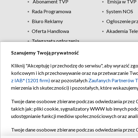
Abonament TVP
Emisja w TVP
Rada Programowa
System NOS
Biuro Reklamy
Ogłoszenie pr
Oferta Handlowa
Akademia Tele
Telegazeta ogłoszenia
Szanujemy Twoją prywatność
Regulamin TVP
Kliknij "Akceptuję i przechodzę do serwisu", aby wyrazić zg
końcowym i ich przechowywanie oraz na przetwarzanie Twoich
z IAB* (1201 firm)
oraz pozostałych
Zaufanych Partnerów T
mierzenia ich skuteczności) i pozostałych, które wskazujemy
Twoje dane osobowe zbierane podczas odwiedzania przez 
takich jak: pliki cookie, sygnalizatory WWW lub innych pod
udostępnianie funkcji mediów społecznościowych oraz anali
Twoje dane osobowe zbierane podczas odwiedzania przez 
plików cookie, informacje o Twoich wyszukiwaniach w serwi