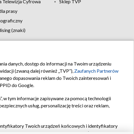
 Telewizja Cyfrowa
Sklep TVP
la prasy
tograficzny
sing (znaki)
klamy
Kontakt
rania danych, dostęp do informacji na Twoim urządzeniu
idacji (zwaną dalej również „TVP”),
Zaufanych Partnerów
anego dopasowania reklam do Twoich zainteresowań i
a PPID do Google.
”, w tym informacje zapisywane za pomocą technologii
zpiecznych usług, personalizację treści oraz reklam,
identyfikatory Twoich urządzeń końcowych i identyfikatory
P,
Zaufanych Partnerów z IAB
oraz pozostałych
Zaufanych