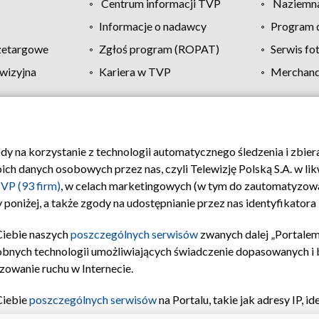
Centrum informacji TVP
Naziemna
Informacje o nadawcy
Program d
zetargowe
Zgłoś program (ROPAT)
Serwis fo
wizyjna
Kariera w TVP
Merchandi
Polityka prywatności
Moje zgody
Pomoc
Biuro re
ody na korzystanie z technologii automatycznego śledzenia i zbie
 danych osobowych przez nas, czyli Telewizję Polską S.A. w likw
VP (93 firm)
, w celach marketingowych (w tym do zautomatyzow
 poniżej, a także zgody na udostępnianie przez nas identyfikator
Ciebie naszych
poszczególnych serwisów
zwanych dalej „Portalem
obnych technologii umożliwiających świadczenie dopasowanych i be
zowanie ruchu w Internecie.
Ciebie
poszczególnych serwisów
na Portalu, takie jak adresy IP, 
sach Portalu czy historia odwiedzin będą przetwarzane przez TV