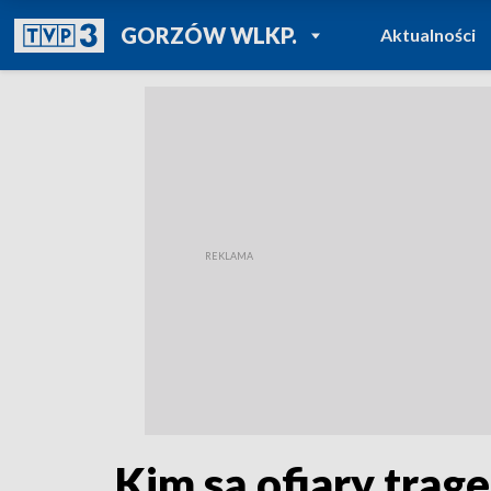
POWRÓT DO
GORZÓW WLKP.
Aktualności
TVP REGIONY
Kim są ofiary trag