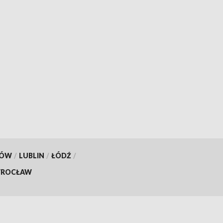
KÓW
/
LUBLIN
/
ŁÓDŹ
/
ROCŁAW