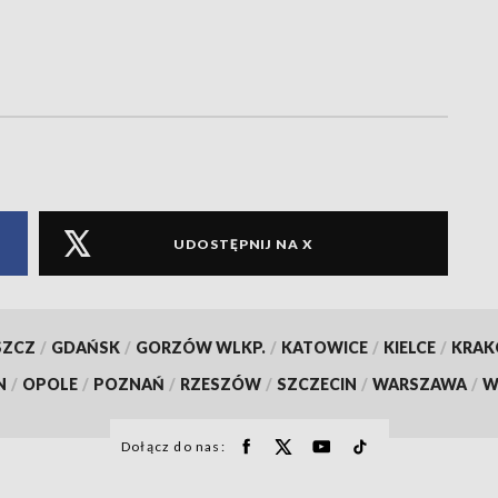
UDOSTĘPNIJ NA X
SZCZ
/
GDAŃSK
/
GORZÓW WLKP.
/
KATOWICE
/
KIELCE
/
KRA
N
/
OPOLE
/
POZNAŃ
/
RZESZÓW
/
SZCZECIN
/
WARSZAWA
/
W
Dołącz do nas: