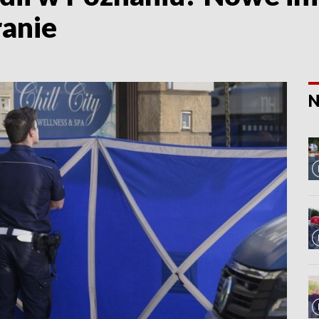
ranie
N