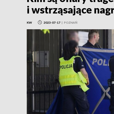
i wstrząsające nag
KW
2023-07-17
|
POZNAŃ