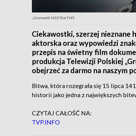
„Grunwald 1410”(fot.TVP)
Ciekawostki, szerzej nieznane 
aktorska oraz wypowiedzi znak
przepis na świetny film dokume
produkcja Telewizji Polskiej „G
obejrzeć za darmo na naszym po
Bitwa, która rozegrała się 15 lipca 14
historii jako jedna z największych bite
CZYTAJ CAŁOŚĆ NA:
TVP.INFO