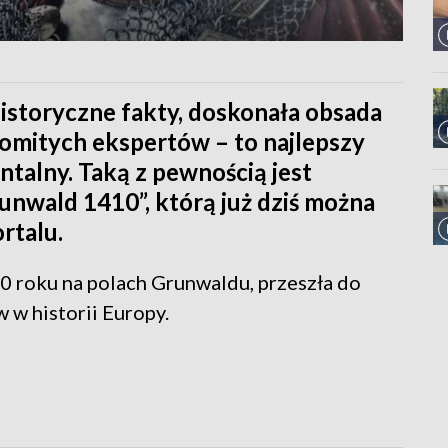
historyczne fakty, doskonała obsada
omitych ekspertów – to najlepszy
ntalny. Taką z pewnością jest
runwald 1410”, którą już dziś można
rtalu.
10 roku na polach Grunwaldu, przeszła do
w w historii Europy.