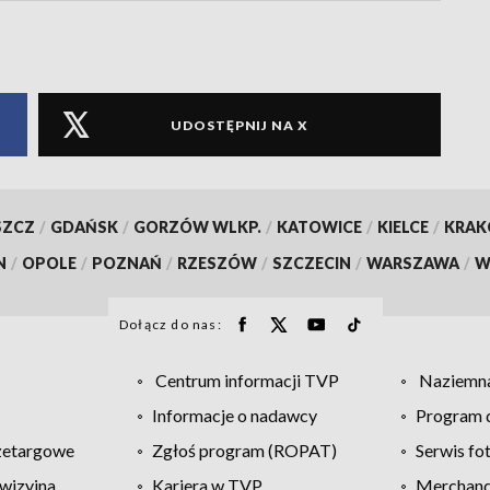
UDOSTĘPNIJ NA X
SZCZ
/
GDAŃSK
/
GORZÓW WLKP.
/
KATOWICE
/
KIELCE
/
KRA
N
/
OPOLE
/
POZNAŃ
/
RZESZÓW
/
SZCZECIN
/
WARSZAWA
/
W
Dołącz do nas:
Centrum informacji TVP
Naziemna
Informacje o nadawcy
Program d
zetargowe
Zgłoś program (ROPAT)
Serwis fo
wizyjna
Kariera w TVP
Merchandi