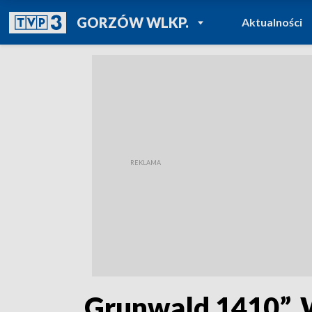
POWRÓT DO
GORZÓW WLKP.
Aktualności
TVP REGIONY
„Grunwald 1410”. 