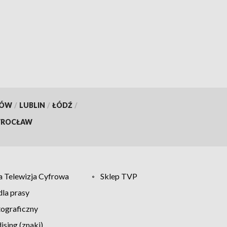
KÓW
/
LUBLIN
/
ŁÓDŹ
/
ROCŁAW
 Telewizja Cyfrowa
Sklep TVP
la prasy
tograficzny
sing (znaki)