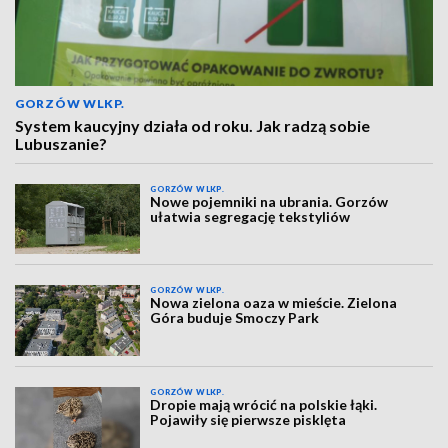
GORZÓW WLKP.
System kaucyjny działa od roku. Jak radzą sobie
Lubuszanie?
GORZÓW WLKP.
Nowe pojemniki na ubrania. Gorzów
ułatwia segregację tekstyliów
GORZÓW WLKP.
Nowa zielona oaza w mieście. Zielona
Góra buduje Smoczy Park
GORZÓW WLKP.
Dropie mają wrócić na polskie łąki.
Pojawiły się pierwsze pisklęta