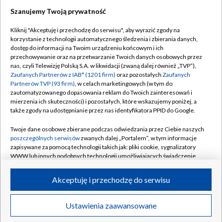
Szanujemy Twoją prywatność
Dołącz do nas:
Kliknij "Akceptuję i przechodzę do serwisu", aby wyrazić zgody na
korzystanie z technologii automatycznego śledzenia i zbierania danych,
TVP
dostęp do informacji na Twoim urządzeniu końcowym i ich
Abonament TVP
przechowywanie oraz na przetwarzanie Twoich danych osobowych przez
Regulamin TVP
nas, czyli Telewizję Polską S.A. w likwidacji (zwaną dalej również „TVP”),
Emisja w TVP
Polityka prywatności
Zaufanych Partnerów z IAB* (1201 firm)
oraz pozostałych
Zaufanych
Partnerów TVP (93 firm)
, w celach marketingowych (w tym do
Centrum informacji TVP
Moje zgody
zautomatyzowanego dopasowania reklam do Twoich zainteresowań i
mierzenia ich skuteczności) i pozostałych, które wskazujemy poniżej, a
Naziemna Telewizja Cyfrowa
Pomoc
także zgody na udostępnianie przez nas identyfikatora PPID do Google.
Sklep TVP
Biuro reklamy
Twoje dane osobowe zbierane podczas odwiedzania przez Ciebie naszych
Rada Programowa
Kontakt
poszczególnych serwisów
zwanych dalej „Portalem”, w tym informacje
zapisywane za pomocą technologii takich jak: pliki cookie, sygnalizatory
System NOS
WWW lub innych podobnych technologii umożliwiających świadczenie
dopasowanych i bezpiecznych usług, personalizację treści oraz reklam,
Informacje o nadawcy
Kanały
udostępnianie funkcji mediów społecznościowych oraz analizowanie
Akceptuję i przechodzę do serwisu
ruchu w Internecie.
Program dla prasy
©2026 Telewizja Polska S.A. w likwidacji
Biuro Reklamy
Twoje dane osobowe zbierane podczas odwiedzania przez Ciebie
Ustawienia zaawansowane
poszczególnych serwisów
na Portalu, takie jak adresy IP, identyfikatory
Ogłoszenie przetargowe
Twoich urządzeń końcowych i identyfikatory plików cookie, informacje o