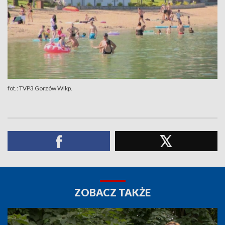
fot.: TVP3 Gorzów Wlkp.
ZOBACZ TAKŻE