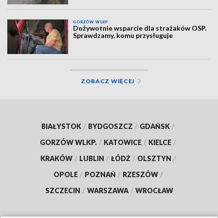
GORZÓW WLKP.
Dożywotnie wsparcie dla strażaków OSP.
Sprawdzamy, komu przysługuje
ZOBACZ WIĘCEJ
BIAŁYSTOK
/
BYDGOSZCZ
/
GDAŃSK
/
GORZÓW WLKP.
/
KATOWICE
/
KIELCE
/
KRAKÓW
/
LUBLIN
/
ŁÓDŹ
/
OLSZTYN
/
OPOLE
/
POZNAŃ
/
RZESZÓW
/
SZCZECIN
/
WARSZAWA
/
WROCŁAW