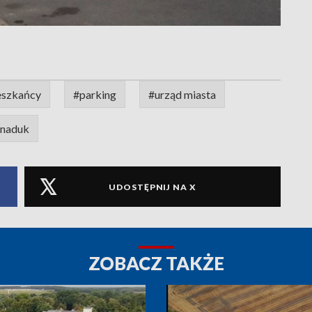
eszkańcy
#parking
#urząd miasta
 naduk
UDOSTĘPNIJ NA X
ZOBACZ TAKŻE