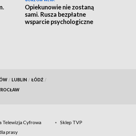
m.
Opiekunowie nie zostaną
sami. Rusza bezpłatne
wsparcie psychologiczne
KÓW
/
LUBLIN
/
ŁÓDŹ
/
ROCŁAW
 Telewizja Cyfrowa
Sklep TVP
la prasy