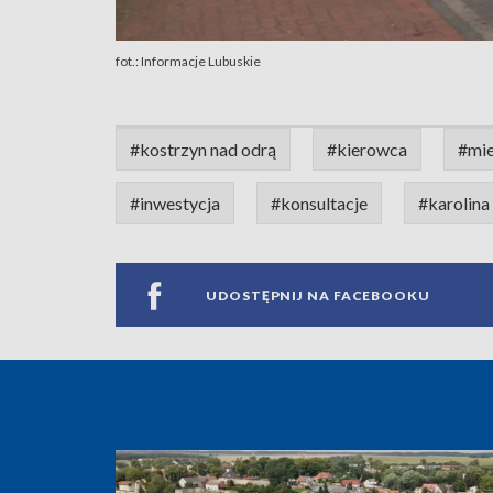
fot.: Informacje Lubuskie
#kostrzyn nad odrą
#kierowca
#mi
#inwestycja
#konsultacje
#karolina
UDOSTĘPNIJ NA FACEBOOKU