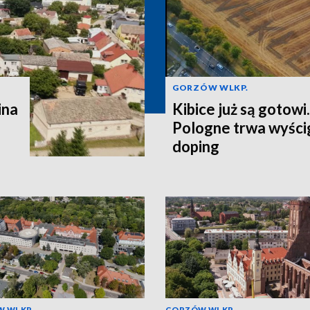
GORZÓW WLKP.
ina
Kibice już są gotowi
Pologne trwa wyścig
doping
 WLKP.
GORZÓW WLKP.