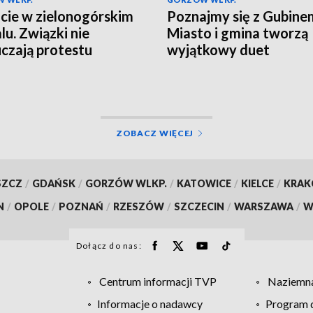
cie w zielonogórskim
Poznajmy się z Gubine
lu. Związki nie
Miasto i gmina tworzą
czają protestu
wyjątkowy duet
ZOBACZ WIĘCEJ
SZCZ
/
GDAŃSK
/
GORZÓW WLKP.
/
KATOWICE
/
KIELCE
/
KRA
N
/
OPOLE
/
POZNAŃ
/
RZESZÓW
/
SZCZECIN
/
WARSZAWA
/
W
Dołącz do nas:
Centrum informacji TVP
Naziemna
Informacje o nadawcy
Program d