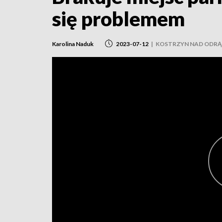
się problemem
Karolina Naduk
2023-07-12
|
KOSTRZYN NAD ODRĄ