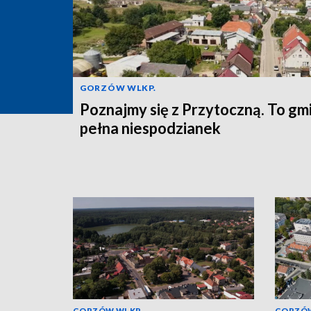
GORZÓW WLKP.
Poznajmy się z Przytoczną. To gm
pełna niespodzianek
GORZÓW WLKP.
GORZÓW