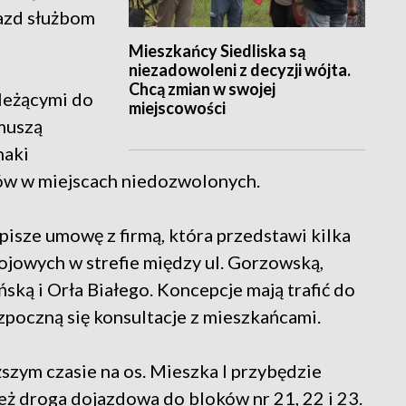
jazd służbom
Mieszkańcy Siedliska są
niezadowoleni z decyzji wójta.
Chcą zmian w swojej
leżącymi do
miejscowości
muszą
naki
ów w miejscach niedozwolonych.
isze umowę z firmą, która przedstawi kilka
jowych w strefie między ul. Gorzowską,
ską i Orła Białego. Koncepcje mają trafić do
zpoczną się konsultacje z mieszkańcami.
ższym czasie na os. Mieszka I przybędzie
eż droga dojazdowa do bloków nr 21, 22 i 23.