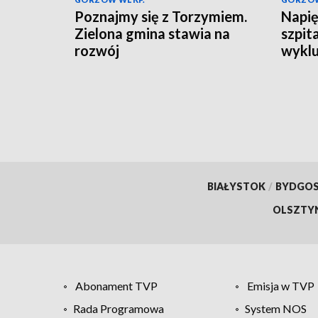
Poznajmy się z Torzymiem.
Napię
Zielona gmina stawia na
szpita
rozwój
wyklu
BIAŁYSTOK
/
BYDGO
OLSZTY
Abonament TVP
Emisja w TVP
Rada Programowa
System NOS