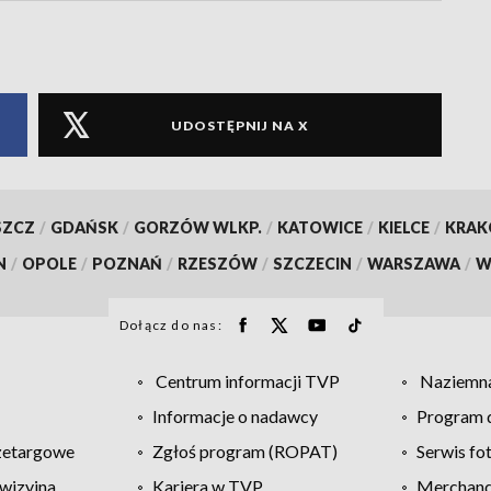
UDOSTĘPNIJ NA X
SZCZ
/
GDAŃSK
/
GORZÓW WLKP.
/
KATOWICE
/
KIELCE
/
KRA
N
/
OPOLE
/
POZNAŃ
/
RZESZÓW
/
SZCZECIN
/
WARSZAWA
/
W
Dołącz do nas:
Centrum informacji TVP
Naziemna
Informacje o nadawcy
Program d
zetargowe
Zgłoś program (ROPAT)
Serwis fo
wizyjna
Kariera w TVP
Merchandi