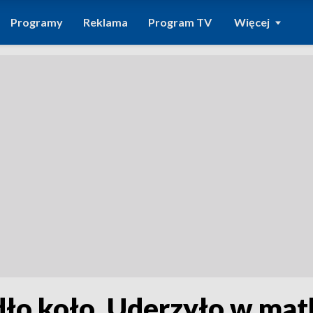
Programy
Reklama
Program TV
Więcej
ło koło. Uderzyło w mat