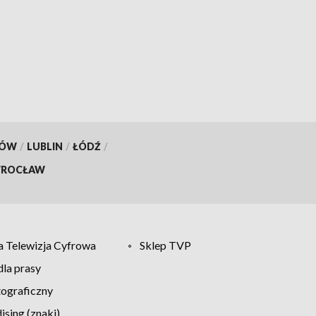
KÓW
/
LUBLIN
/
ŁÓDŹ
/
ROCŁAW
 Telewizja Cyfrowa
Sklep TVP
la prasy
tograficzny
sing (znaki)