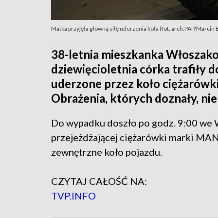
Matka przyjęła główną siłę uderzenia koła (fot. arch.PAP/Marcin B
38-letnia mieszkanka Włoszakow
dziewięcioletnia córka trafiły d
uderzone przez koło ciężarówki
Obrażenia, których doznały, nie 
Do wypadku doszło po godz. 9:00 we 
przejeżdżającej ciężarówki marki MAN
zewnętrzne koło pojazdu.
CZYTAJ CAŁOŚĆ NA:
TVP.INFO