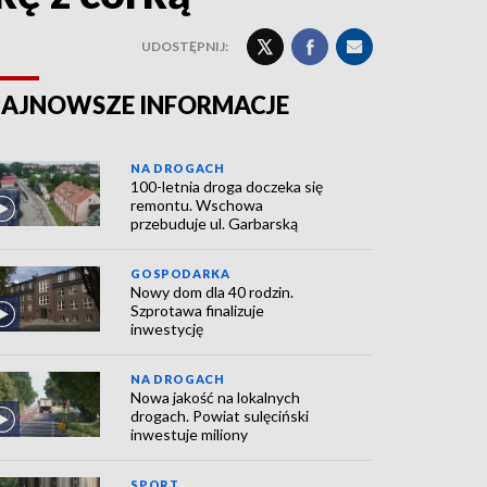
UDOSTĘPNIJ:
AJNOWSZE INFORMACJE
NA DROGACH
100-letnia droga doczeka się
remontu. Wschowa
przebuduje ul. Garbarską
GOSPODARKA
Nowy dom dla 40 rodzin.
Szprotawa finalizuje
inwestycję
NA DROGACH
Nowa jakość na lokalnych
drogach. Powiat sulęciński
inwestuje miliony
SPORT