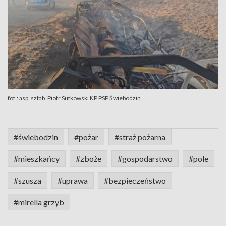
fot.: asp. sztab. Piotr Sutkowski KP PSP Świebodzin
#świebodzin
#pożar
#straż pożarna
#mieszkańcy
#zboże
#gospodarstwo
#pole
#szusza
#uprawa
#bezpieczeństwo
#mirella grzyb