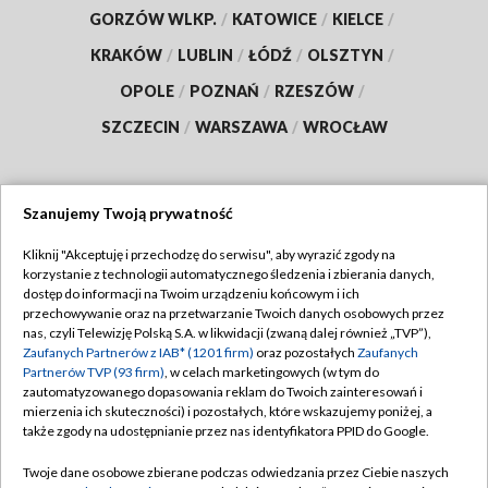
GORZÓW WLKP.
/
KATOWICE
/
KIELCE
/
KRAKÓW
/
LUBLIN
/
ŁÓDŹ
/
OLSZTYN
/
OPOLE
/
POZNAŃ
/
RZESZÓW
/
SZCZECIN
/
WARSZAWA
/
WROCŁAW
Szanujemy Twoją prywatność
Dołącz do nas:
Kliknij "Akceptuję i przechodzę do serwisu", aby wyrazić zgody na
korzystanie z technologii automatycznego śledzenia i zbierania danych,
TVP
dostęp do informacji na Twoim urządzeniu końcowym i ich
Abonament TVP
przechowywanie oraz na przetwarzanie Twoich danych osobowych przez
Regulamin TVP
nas, czyli Telewizję Polską S.A. w likwidacji (zwaną dalej również „TVP”),
Emisja w TVP
Polityka prywatności
Zaufanych Partnerów z IAB* (1201 firm)
oraz pozostałych
Zaufanych
Partnerów TVP (93 firm)
, w celach marketingowych (w tym do
Centrum informacji TVP
Moje zgody
zautomatyzowanego dopasowania reklam do Twoich zainteresowań i
mierzenia ich skuteczności) i pozostałych, które wskazujemy poniżej, a
Naziemna Telewizja Cyfrowa
Pomoc
także zgody na udostępnianie przez nas identyfikatora PPID do Google.
Sklep TVP
Biuro reklamy
Twoje dane osobowe zbierane podczas odwiedzania przez Ciebie naszych