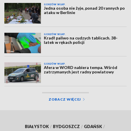
GORZÓW WLKP.
Jedna osoba nie żyje, ponad 20 rannych po
ataku w Berlinie
GORZÓW WLKP.
Kradł paliwo na cudzych tablicach. 38-
latek w rękach policji
GORZÓW WLKP.
Afera w WORD nabiera tempa. Wśród
zatrzymanych jest radny powiatowy
ZOBACZ WIĘCEJ
BIAŁYSTOK
/
BYDGOSZCZ
/
GDAŃSK
/