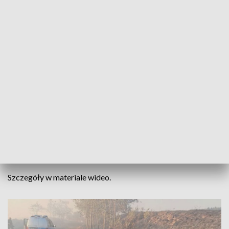
Informacje Lubuskie, 09.07.2023
Prawie 100 ha nieskoszonego zboża i ścierniska
spłonęło 8 lipca w okolicy Świebodzina. Zboże
zajęło się od płonącej maszyny rolniczej. Z
żywiołem walczyło 13 zastępów straży pożarnej.
Szczegóły w materiale wideo.