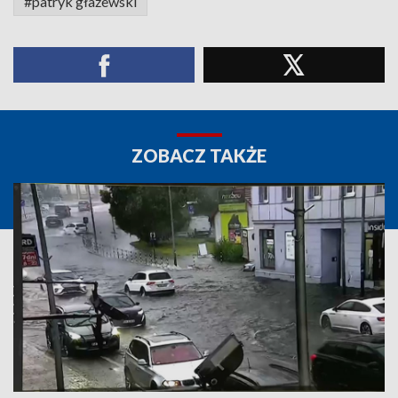
#patryk głażewski
ZOBACZ TAKŻE