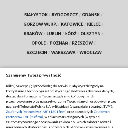
BIAŁYSTOK
/
BYDGOSZCZ
/
GDAŃSK
/
GORZÓW WLKP.
/
KATOWICE
/
KIELCE
/
KRAKÓW
/
LUBLIN
/
ŁÓDŹ
/
OLSZTYN
/
OPOLE
/
POZNAŃ
/
RZESZÓW
/
SZCZECIN
/
WARSZAWA
/
WROCŁAW
Szanujemy Twoją prywatność
Dołącz do nas:
Kliknij "Akceptuję i przechodzę do serwisu", aby wyrazić zgody na
korzystanie z technologii automatycznego śledzenia i zbierania danych,
TVP
dostęp do informacji na Twoim urządzeniu końcowym i ich
Abonament TVP
przechowywanie oraz na przetwarzanie Twoich danych osobowych przez
Regulamin TVP
nas, czyli Telewizję Polską S.A. w likwidacji (zwaną dalej również „TVP”),
Emisja w TVP
Polityka prywatności
Zaufanych Partnerów z IAB* (1201 firm)
oraz pozostałych
Zaufanych
Partnerów TVP (93 firm)
, w celach marketingowych (w tym do
Centrum informacji TVP
Moje zgody
zautomatyzowanego dopasowania reklam do Twoich zainteresowań i
mierzenia ich skuteczności) i pozostałych, które wskazujemy poniżej, a