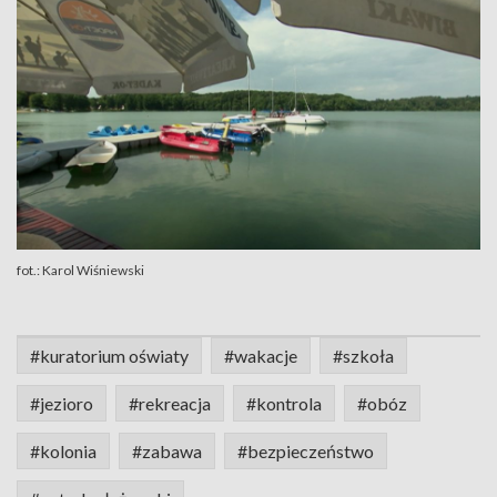
fot.: Karol Wiśniewski
#kuratorium oświaty
#wakacje
#szkoła
#jezioro
#rekreacja
#kontrola
#obóz
#kolonia
#zabawa
#bezpieczeństwo