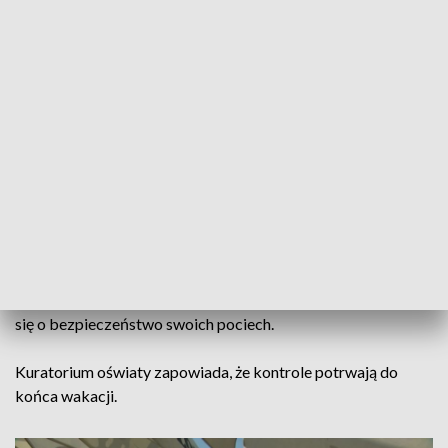
Chociaż ostatni dzwonek w szkołach już za nami, to
pracownicy kuratorium nie mają wakacji. To właśnie na
takich obozach, jak ten nad jeziorem Lipie, trwają kontrole,
podczas których wizytatorzy sprawdzają, jak wygląda
zorganizowany wypoczynek dzieci i młodzieży.
Od początku wakacji takich kontroli było już kilkanaście. Jak
na razie nie wykryto żadnych nieprawidłowości. To bardzo
dobry znak, podkreślają pracownicy kuratorium.
Organizatorzy wypoczynku potwierdzają, że takie kontrole
są potrzebne, bo wtedy można się przekonać, że wszystko
działa jak należy, a rodzice mogą spać spokojnie i nie martwić
się o bezpieczeństwo swoich pociech.
Kuratorium oświaty zapowiada, że kontrole potrwają do
końca wakacji.