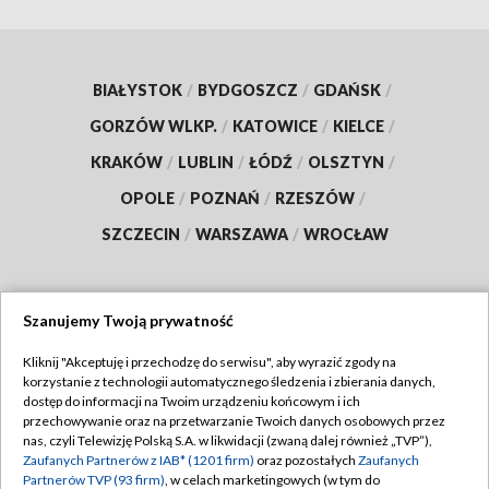
BIAŁYSTOK
/
BYDGOSZCZ
/
GDAŃSK
/
GORZÓW WLKP.
/
KATOWICE
/
KIELCE
/
KRAKÓW
/
LUBLIN
/
ŁÓDŹ
/
OLSZTYN
/
OPOLE
/
POZNAŃ
/
RZESZÓW
/
SZCZECIN
/
WARSZAWA
/
WROCŁAW
Szanujemy Twoją prywatność
Dołącz do nas:
Kliknij "Akceptuję i przechodzę do serwisu", aby wyrazić zgody na
korzystanie z technologii automatycznego śledzenia i zbierania danych,
TVP
dostęp do informacji na Twoim urządzeniu końcowym i ich
Abonament TVP
przechowywanie oraz na przetwarzanie Twoich danych osobowych przez
Regulamin TVP
nas, czyli Telewizję Polską S.A. w likwidacji (zwaną dalej również „TVP”),
Emisja w TVP
Polityka prywatności
Zaufanych Partnerów z IAB* (1201 firm)
oraz pozostałych
Zaufanych
Partnerów TVP (93 firm)
, w celach marketingowych (w tym do