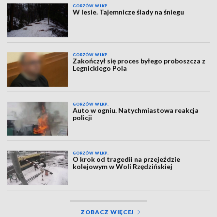
GORZÓW WLKP.
W lesie. Tajemnicze ślady na śniegu
GORZÓW WLKP.
Zakończył się proces byłego proboszcza z
Legnickiego Pola
GORZÓW WLKP.
Auto w ogniu. Natychmiastowa reakcja
policji
GORZÓW WLKP.
O krok od tragedii na przejeździe
kolejowym w Woli Rzędzińskiej
ZOBACZ WIĘCEJ