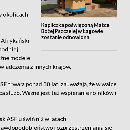
w okolicach
Kapliczka poświęconą Matce
Bożej Pszczelej w Łagowie
zostanie odnowiona
 Afrykański
hodniej
różne modele
wiadczenia z innych krajów.
ASF trwała ponad 30 lat, zauważają, że w walce
a służb. Ważne jest też wspieranie rolników i
k ASF u świń niż w latach
 prawdopodobieństwo rozprzestrzeniania się