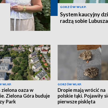
GORZÓW WLKP.
System kaucyjny dzi
radzą sobie Lubusza
 WLKP.
GORZÓW WLKP.
zielona oaza w
Dropie mają wrócić na
ie. Zielona Góra buduje
polskie łąki. Pojawiły s
zy Park
pierwsze pisklęta