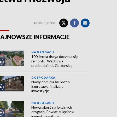
UDOSTĘPNIJ:
AJNOWSZE INFORMACJE
NA DROGACH
100-letnia droga doczeka się
remontu. Wschowa
przebuduje ul. Garbarską
GOSPODARKA
Nowy dom dla 40 rodzin.
Szprotawa finalizuje
inwestycję
NA DROGACH
Nowa jakość na lokalnych
drogach. Powiat sulęciński
inwestuje miliony