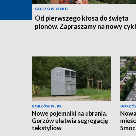
GORZÓW WLKP.
Od pierwszego kłosa do święta
plonów. Zapraszamy na nowy cykl
GORZÓW WLKP.
GORZÓW
Nowe pojemniki na ubrania.
Nowa 
Gorzów ułatwia segregację
mieśc
tekstyliów
Smoc