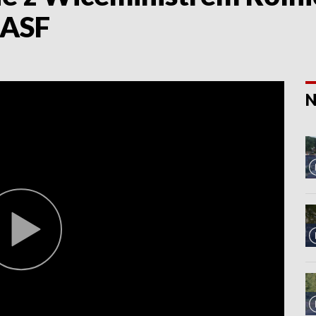
 ASF
N