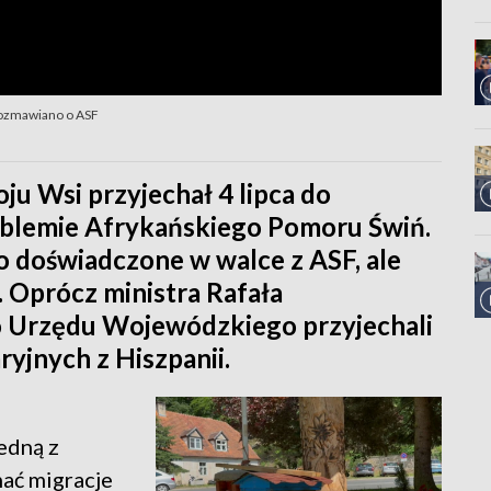
rozmawiano o ASF
ju Wsi przyjechał 4 lipca do
oblemie Afrykańskiego Pomoru Świń.
 doświadczone w walce z ASF, ale
. Oprócz ministra Rafała
 Urzędu Wojewódzkiego przyjechali
yjnych z Hiszpanii.
edną z
ać migracje