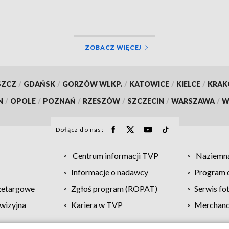
ZOBACZ WIĘCEJ
SZCZ
/
GDAŃSK
/
GORZÓW WLKP.
/
KATOWICE
/
KIELCE
/
KRA
N
/
OPOLE
/
POZNAŃ
/
RZESZÓW
/
SZCZECIN
/
WARSZAWA
/
W
Dołącz do nas:
Centrum informacji TVP
Naziemna
Informacje o nadawcy
Program d
zetargowe
Zgłoś program (ROPAT)
Serwis fo
wizyjna
Kariera w TVP
Merchandi