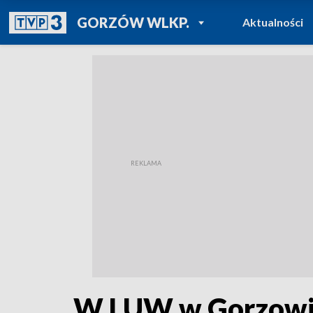
POWRÓT DO
GORZÓW WLKP.
Aktualności
TVP REGIONY
W LUW w Gorzowie