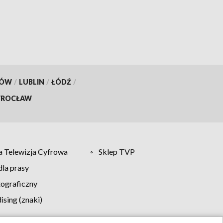
KÓW
/
LUBLIN
/
ŁÓDŹ
/
ROCŁAW
 Telewizja Cyfrowa
Sklep TVP
la prasy
tograficzny
sing (znaki)