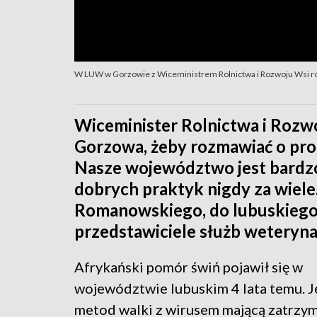
W LUW w Gorzowie z Wiceministrem Rolnictwa i Rozwoju Wsi 
Wiceminister Rolnictwa i Rozwo
Gorzowa, żeby rozmawiać o pr
Nasze województwo jest bardzo
dobrych praktyk nigdy za wiele
Romanowskiego, do lubuskiego
przedstawiciele służb weterynar
Afrykański pomór świń pojawił się w
województwie lubuskim 4 lata temu. J
metod walki z wirusem mającą zatrzym