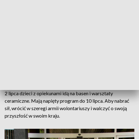
kartonów. Tak wygląda codzienność wielu ukraińskich dzieci.
Starają się pomagać wszystkim jak tylko mogą.
Wiara jest dla Julii, bardzo ważna. Jej ojciec jest w rosyjskiej
niewoli. Nie ma z nim kontaktu, nie wie, czy dobrze się
odżywia, czy jest zdrowy, nie wie, czy żyje.
Gorzowscy wolontariusze planowali przyjazd dzieci do
Polski od kilku miesięcy. Postanowili zorganizować wakacje,
bo wiedzieli, ile wysiłku wkładają ci młodzi Ukraińcy, by
pomagać innym i jak potrzebują odpoczynku.
2 lipca dzieci z opiekunami idą na basen i warsztaty
ceramiczne. Mają napięty program do 10 lipca. Aby nabrać
sił, wrócić w szeregi armii wolontariuszy i walczyć o swoją
przyszłość w swoim kraju.