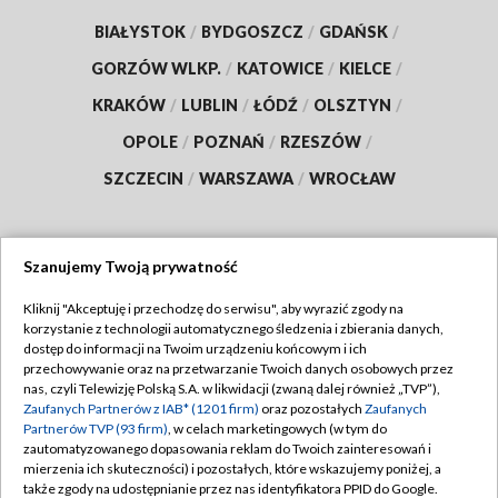
BIAŁYSTOK
/
BYDGOSZCZ
/
GDAŃSK
/
GORZÓW WLKP.
/
KATOWICE
/
KIELCE
/
KRAKÓW
/
LUBLIN
/
ŁÓDŹ
/
OLSZTYN
/
OPOLE
/
POZNAŃ
/
RZESZÓW
/
SZCZECIN
/
WARSZAWA
/
WROCŁAW
Szanujemy Twoją prywatność
Dołącz do nas:
Kliknij "Akceptuję i przechodzę do serwisu", aby wyrazić zgody na
korzystanie z technologii automatycznego śledzenia i zbierania danych,
TVP
dostęp do informacji na Twoim urządzeniu końcowym i ich
Abonament TVP
przechowywanie oraz na przetwarzanie Twoich danych osobowych przez
Regulamin TVP
nas, czyli Telewizję Polską S.A. w likwidacji (zwaną dalej również „TVP”),
Emisja w TVP
Polityka prywatności
Zaufanych Partnerów z IAB* (1201 firm)
oraz pozostałych
Zaufanych
Partnerów TVP (93 firm)
, w celach marketingowych (w tym do
Centrum informacji TVP
Moje zgody
zautomatyzowanego dopasowania reklam do Twoich zainteresowań i
mierzenia ich skuteczności) i pozostałych, które wskazujemy poniżej, a
Naziemna Telewizja Cyfrowa
Pomoc
także zgody na udostępnianie przez nas identyfikatora PPID do Google.