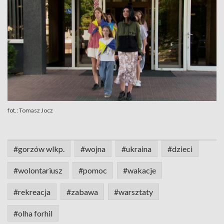
fot.: Tomasz Jocz
#gorzów wlkp.
#wojna
#ukraina
#dzieci
#wolontariusz
#pomoc
#wakacje
#rekreacja
#zabawa
#warsztaty
#olha forhil