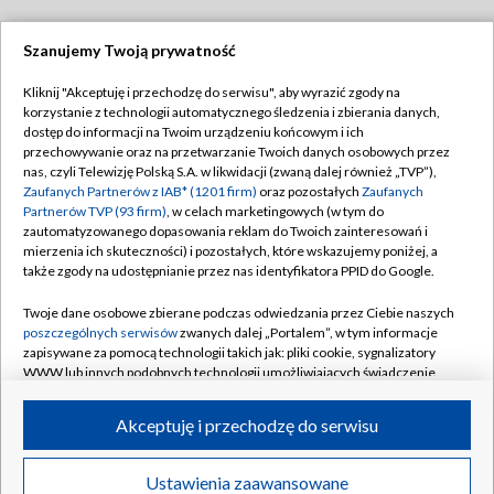
Szanujemy Twoją prywatność
Dołącz do nas:
Kliknij "Akceptuję i przechodzę do serwisu", aby wyrazić zgody na
korzystanie z technologii automatycznego śledzenia i zbierania danych,
TVP
dostęp do informacji na Twoim urządzeniu końcowym i ich
Abonament TVP
przechowywanie oraz na przetwarzanie Twoich danych osobowych przez
Regulamin TVP
nas, czyli Telewizję Polską S.A. w likwidacji (zwaną dalej również „TVP”),
Emisja w TVP
Polityka prywatności
Zaufanych Partnerów z IAB* (1201 firm)
oraz pozostałych
Zaufanych
Partnerów TVP (93 firm)
, w celach marketingowych (w tym do
Centrum informacji TVP
Moje zgody
zautomatyzowanego dopasowania reklam do Twoich zainteresowań i
mierzenia ich skuteczności) i pozostałych, które wskazujemy poniżej, a
Naziemna Telewizja Cyfrowa
Pomoc
także zgody na udostępnianie przez nas identyfikatora PPID do Google.
Sklep TVP
Biuro reklamy
Twoje dane osobowe zbierane podczas odwiedzania przez Ciebie naszych
Rada Programowa
Kontakt
poszczególnych serwisów
zwanych dalej „Portalem”, w tym informacje
zapisywane za pomocą technologii takich jak: pliki cookie, sygnalizatory
System NOS
WWW lub innych podobnych technologii umożliwiających świadczenie
dopasowanych i bezpiecznych usług, personalizację treści oraz reklam,
Informacje o nadawcy
Kanały
udostępnianie funkcji mediów społecznościowych oraz analizowanie
Akceptuję i przechodzę do serwisu
ruchu w Internecie.
Program dla prasy
©2026 Telewizja Polska S.A. w likwidacji
Biuro Reklamy
Twoje dane osobowe zbierane podczas odwiedzania przez Ciebie
Ustawienia zaawansowane
poszczególnych serwisów
na Portalu, takie jak adresy IP, identyfikatory