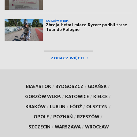
GORZÓW WLKP.
Zbroja, hełm i miecz. Rycerz podbił trasę
Tour de Pologne
ZOBACZ WIĘCEJ
BIAŁYSTOK
/
BYDGOSZCZ
/
GDAŃSK
/
GORZÓW WLKP.
/
KATOWICE
/
KIELCE
/
KRAKÓW
/
LUBLIN
/
ŁÓDŹ
/
OLSZTYN
/
OPOLE
/
POZNAŃ
/
RZESZÓW
/
SZCZECIN
/
WARSZAWA
/
WROCŁAW