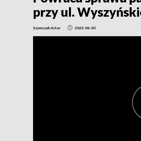
przy ul. Wyszyńsk
Szymczak Artur
2023-06-30