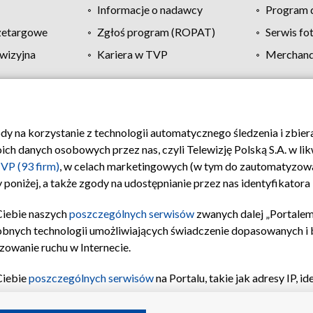
Informacje o nadawcy
Program d
zetargowe
Zgłoś program (ROPAT)
Serwis fo
wizyjna
Kariera w TVP
Merchandi
Polityka prywatności
Moje zgody
Pomoc
Biuro re
ody na korzystanie z technologii automatycznego śledzenia i zbie
 danych osobowych przez nas, czyli Telewizję Polską S.A. w likw
VP (93 firm)
, w celach marketingowych (w tym do zautomatyzow
 poniżej, a także zgody na udostępnianie przez nas identyfikator
Ciebie naszych
poszczególnych serwisów
zwanych dalej „Portalem
obnych technologii umożliwiających świadczenie dopasowanych i be
zowanie ruchu w Internecie.
Ciebie
poszczególnych serwisów
na Portalu, takie jak adresy IP, 
sach Portalu czy historia odwiedzin będą przetwarzane przez TV
ji: przechowywania informacji na urządzeniu lub dostęp do nich,