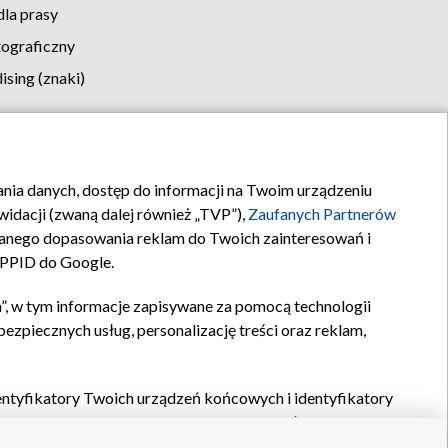
la prasy
tograficzny
sing (znaki)
klamy
Kontakt
rania danych, dostęp do informacji na Twoim urządzeniu
idacji (zwaną dalej również „TVP”),
Zaufanych Partnerów
anego dopasowania reklam do Twoich zainteresowań i
a PPID do Google.
”, w tym informacje zapisywane za pomocą technologii
zpiecznych usług, personalizację treści oraz reklam,
identyfikatory Twoich urządzeń końcowych i identyfikatory
P,
Zaufanych Partnerów z IAB
oraz pozostałych
Zaufanych
 wyboru podstawowych reklam, wyboru spersonalizowanych