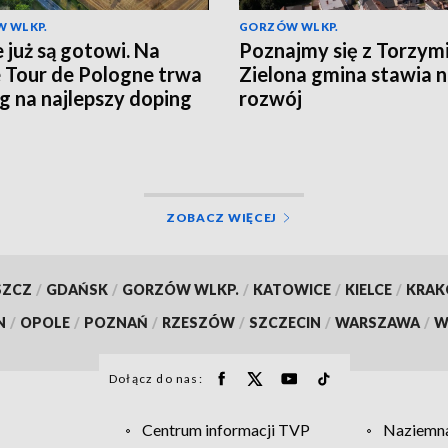
 WLKP.
GORZÓW WLKP.
e już są gotowi. Na
Poznajmy się z Torzym
e Tour de Pologne trwa
Zielona gmina stawia 
g na najlepszy doping
rozwój
ZOBACZ WIĘCEJ
SZCZ
/
GDAŃSK
/
GORZÓW WLKP.
/
KATOWICE
/
KIELCE
/
KRA
N
/
OPOLE
/
POZNAŃ
/
RZESZÓW
/
SZCZECIN
/
WARSZAWA
/
W
Dołącz do nas:
Centrum informacji TVP
Naziemna