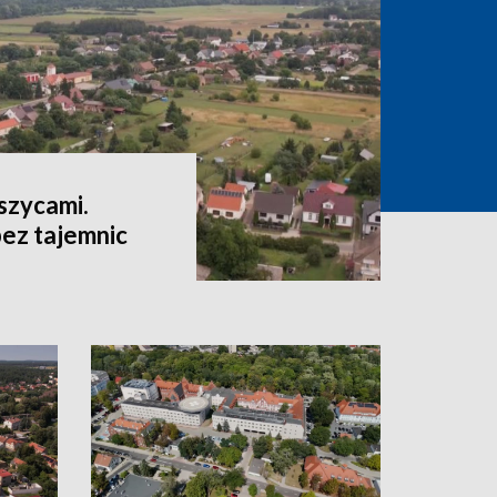
szycami.
ez tajemnic