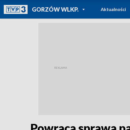
POWRÓT DO
GORZÓW WLKP.
Aktualności
TVP REGIONY
Powraca sprawa p