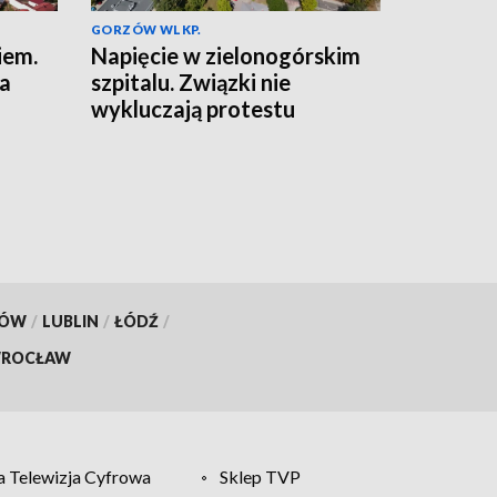
GORZÓW WLKP.
iem.
Napięcie w zielonogórskim
na
szpitalu. Związki nie
wykluczają protestu
KÓW
/
LUBLIN
/
ŁÓDŹ
/
ROCŁAW
 Telewizja Cyfrowa
Sklep TVP