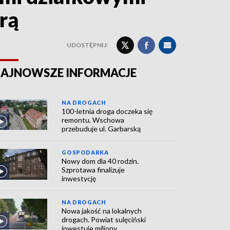
rą
UDOSTĘPNIJ:
AJNOWSZE INFORMACJE
NA DROGACH
100-letnia droga doczeka się
remontu. Wschowa
przebuduje ul. Garbarską
GOSPODARKA
Nowy dom dla 40 rodzin.
Szprotawa finalizuje
inwestycję
NA DROGACH
Nowa jakość na lokalnych
drogach. Powiat sulęciński
inwestuje miliony