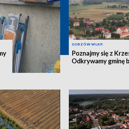
GORZÓW WLKP.
jmy
Poznajmy się z Krze
Odkrywamy gminę b