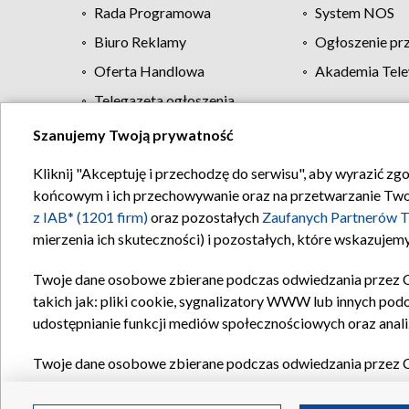
Rada Programowa
System NOS
Biuro Reklamy
Ogłoszenie pr
Oferta Handlowa
Akademia Tele
Telegazeta ogłoszenia
Szanujemy Twoją prywatność
Regulamin TVP
Kliknij "Akceptuję i przechodzę do serwisu", aby wyrazić zg
końcowym i ich przechowywanie oraz na przetwarzanie Twoich
z IAB* (1201 firm)
oraz pozostałych
Zaufanych Partnerów T
mierzenia ich skuteczności) i pozostałych, które wskazujemy
Twoje dane osobowe zbierane podczas odwiedzania przez 
takich jak: pliki cookie, sygnalizatory WWW lub innych pod
udostępnianie funkcji mediów społecznościowych oraz anali
Twoje dane osobowe zbierane podczas odwiedzania przez 
plików cookie, informacje o Twoich wyszukiwaniach w serwi
Partnerów TVP
dla realizacji następujących celów i funkc