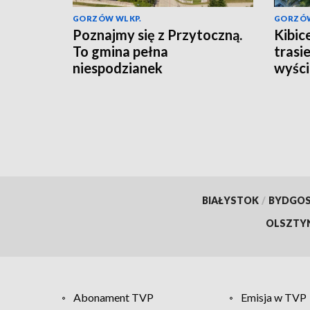
GORZÓW WLKP.
GORZÓW
Poznajmy się z Przytoczną.
Kibic
To gmina pełna
trasi
niespodzianek
wyści
BIAŁYSTOK
/
BYDGO
OLSZTY
Abonament TVP
Emisja w TVP