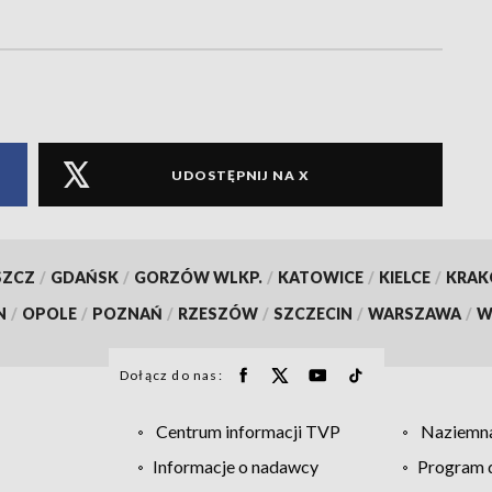
UDOSTĘPNIJ NA X
SZCZ
/
GDAŃSK
/
GORZÓW WLKP.
/
KATOWICE
/
KIELCE
/
KRA
N
/
OPOLE
/
POZNAŃ
/
RZESZÓW
/
SZCZECIN
/
WARSZAWA
/
W
Dołącz do nas:
Centrum informacji TVP
Naziemna
Informacje o nadawcy
Program d