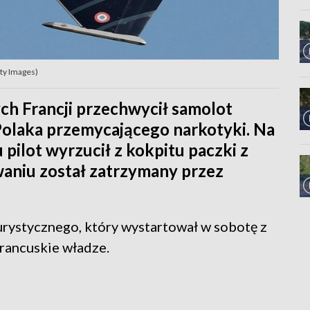
tty Images)
ych Francji przechwycił samolot
Polaka przemycającego narkotyki. Na
 pilot wyrzucił z kokpitu paczki z
aniu został zatrzymany przez
rystycznego, który wystartował w sobotę z
rancuskie władze.