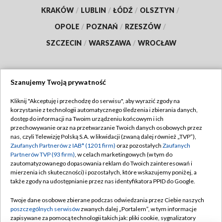
KRAKÓW
/
LUBLIN
/
ŁÓDŹ
/
OLSZTYN
/
OPOLE
/
POZNAŃ
/
RZESZÓW
/
SZCZECIN
/
WARSZAWA
/
WROCŁAW
Szanujemy Twoją prywatność
Dołącz do nas:
Kliknij "Akceptuję i przechodzę do serwisu", aby wyrazić zgody na
korzystanie z technologii automatycznego śledzenia i zbierania danych,
TVP
dostęp do informacji na Twoim urządzeniu końcowym i ich
Abonament TVP
przechowywanie oraz na przetwarzanie Twoich danych osobowych przez
Regulamin TVP
nas, czyli Telewizję Polską S.A. w likwidacji (zwaną dalej również „TVP”),
Emisja w TVP
Zaufanych Partnerów z IAB* (1201 firm)
Polityka prywatności
oraz pozostałych
Zaufanych
Partnerów TVP (93 firm)
, w celach marketingowych (w tym do
Centrum informacji TVP
Moje zgody
zautomatyzowanego dopasowania reklam do Twoich zainteresowań i
mierzenia ich skuteczności) i pozostałych, które wskazujemy poniżej, a
Naziemna Telewizja Cyfrowa
Pomoc
także zgody na udostępnianie przez nas identyfikatora PPID do Google.
Sklep TVP
Biuro reklamy
Twoje dane osobowe zbierane podczas odwiedzania przez Ciebie naszych
Rada Programowa
poszczególnych serwisów
zwanych dalej „Portalem”, w tym informacje
Kontakt
zapisywane za pomocą technologii takich jak: pliki cookie, sygnalizatory