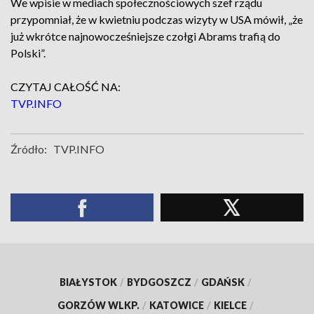
We wpisie w mediach społecznościowych szef rządu
przypomniał, że w kwietniu podczas wizyty w USA mówił, „że
już wkrótce najnowocześniejsze czołgi Abrams trafią do
Polski”.
CZYTAJ CAŁOŚĆ NA:
TVP.INFO
Źródło:
TVP.INFO
BIAŁYSTOK
/
BYDGOSZCZ
/
GDAŃSK
/
GORZÓW WLKP.
/
KATOWICE
/
KIELCE
/