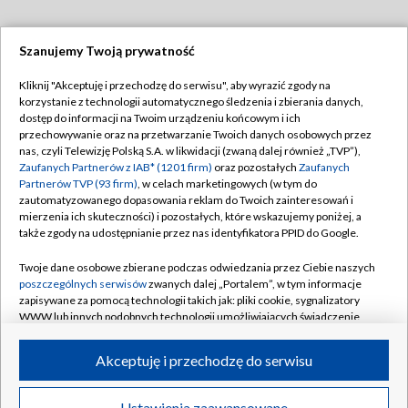
Szanujemy Twoją prywatność
Dołącz do nas:
Kliknij "Akceptuję i przechodzę do serwisu", aby wyrazić zgody na
korzystanie z technologii automatycznego śledzenia i zbierania danych,
TVP
dostęp do informacji na Twoim urządzeniu końcowym i ich
Abonament TVP
przechowywanie oraz na przetwarzanie Twoich danych osobowych przez
Regulamin TVP
nas, czyli Telewizję Polską S.A. w likwidacji (zwaną dalej również „TVP”),
Emisja w TVP
Zaufanych Partnerów z IAB* (1201 firm)
Polityka prywatności
oraz pozostałych
Zaufanych
Partnerów TVP (93 firm)
, w celach marketingowych (w tym do
Centrum informacji TVP
Moje zgody
zautomatyzowanego dopasowania reklam do Twoich zainteresowań i
mierzenia ich skuteczności) i pozostałych, które wskazujemy poniżej, a
Naziemna Telewizja Cyfrowa
Pomoc
także zgody na udostępnianie przez nas identyfikatora PPID do Google.
Sklep TVP
Biuro reklamy
Twoje dane osobowe zbierane podczas odwiedzania przez Ciebie naszych
Rada Programowa
poszczególnych serwisów
zwanych dalej „Portalem”, w tym informacje
Kontakt
zapisywane za pomocą technologii takich jak: pliki cookie, sygnalizatory
System NOS
WWW lub innych podobnych technologii umożliwiających świadczenie
dopasowanych i bezpiecznych usług, personalizację treści oraz reklam,
Informacje o nadawcy
Kanały
udostępnianie funkcji mediów społecznościowych oraz analizowanie
Akceptuję i przechodzę do serwisu
ruchu w Internecie.
Program dla prasy
©2026 Telewizja Polska S.A. w likwidacji
Biuro Reklamy
Twoje dane osobowe zbierane podczas odwiedzania przez Ciebie
Ustawienia zaawansowane