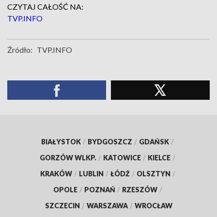
CZYTAJ CAŁOŚĆ NA:
TVP.INFO
Źródło:
TVP.INFO
BIAŁYSTOK
/
BYDGOSZCZ
/
GDAŃSK
/
GORZÓW WLKP.
/
KATOWICE
/
KIELCE
/
KRAKÓW
/
LUBLIN
/
ŁÓDŹ
/
OLSZTYN
/
OPOLE
/
POZNAŃ
/
RZESZÓW
/
SZCZECIN
/
WARSZAWA
/
WROCŁAW