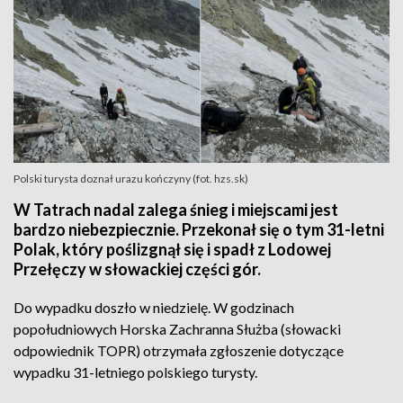
Polski turysta doznał urazu kończyny (fot. hzs.sk)
W Tatrach nadal zalega śnieg i miejscami jest
bardzo niebezpiecznie. Przekonał się o tym 31-letni
Polak, który poślizgnął się i spadł z Lodowej
Przełęczy w słowackiej części gór.
Do wypadku doszło w niedzielę. W godzinach
popołudniowych Horska Zachranna Służba (słowacki
odpowiednik TOPR) otrzymała zgłoszenie dotyczące
wypadku 31-letniego polskiego turysty.