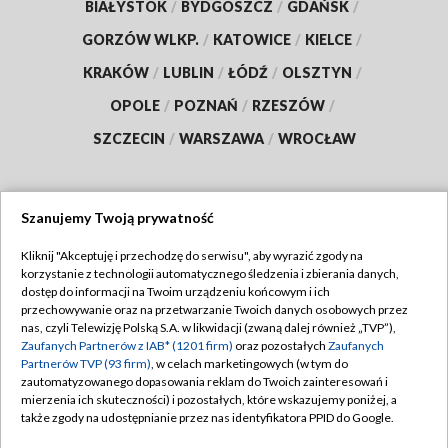
BIAŁYSTOK
/
BYDGOSZCZ
/
GDAŃSK
/
GORZÓW WLKP.
/
KATOWICE
/
KIELCE
/
KRAKÓW
/
LUBLIN
/
ŁÓDŹ
/
OLSZTYN
/
OPOLE
/
POZNAŃ
/
RZESZÓW
/
SZCZECIN
/
WARSZAWA
/
WROCŁAW
Szanujemy Twoją prywatność
Dołącz do nas:
Kliknij "Akceptuję i przechodzę do serwisu", aby wyrazić zgody na
korzystanie z technologii automatycznego śledzenia i zbierania danych,
TVP
dostęp do informacji na Twoim urządzeniu końcowym i ich
Abonament TVP
przechowywanie oraz na przetwarzanie Twoich danych osobowych przez
Regulamin TVP
nas, czyli Telewizję Polską S.A. w likwidacji (zwaną dalej również „TVP”),
Emisja w TVP
Polityka prywatności
Zaufanych Partnerów z IAB* (1201 firm)
oraz pozostałych
Zaufanych
Partnerów TVP (93 firm)
, w celach marketingowych (w tym do
Centrum informacji TVP
Moje zgody
zautomatyzowanego dopasowania reklam do Twoich zainteresowań i
mierzenia ich skuteczności) i pozostałych, które wskazujemy poniżej, a
Naziemna Telewizja Cyfrowa
Pomoc
także zgody na udostępnianie przez nas identyfikatora PPID do Google.
Sklep TVP
Biuro reklamy