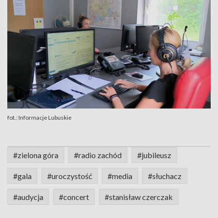
fot.: Informacje Lubuskie
#zielona góra
#radio zachód
#jubileusz
#gala
#uroczystość
#media
#słuchacz
#audycja
#concert
#stanisław czerczak