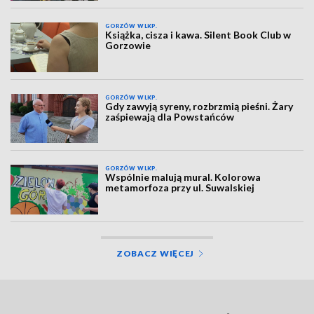
GORZÓW WLKP.
Książka, cisza i kawa. Silent Book Club w
Gorzowie
GORZÓW WLKP.
Gdy zawyją syreny, rozbrzmią pieśni. Żary
zaśpiewają dla Powstańców
GORZÓW WLKP.
Wspólnie malują mural. Kolorowa
metamorfoza przy ul. Suwalskiej
ZOBACZ WIĘCEJ