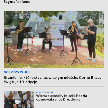
Szymańskiemu
GORZÓW WLKP.
Brzmienie, które słychać w całym mieście. Corno Brass
świętuje 10. edycję
GORZÓW WLKP.
Wiersze opuściły książki. Poezja
opanowała ulice Drezdenka