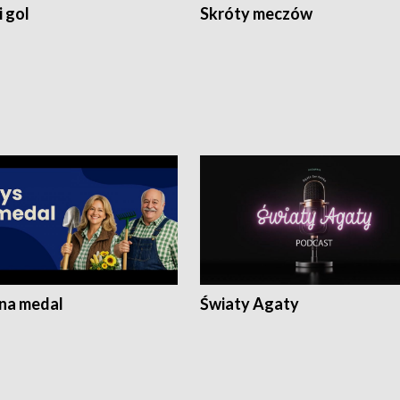
 gol
Skróty meczów
 na medal
Światy Agaty