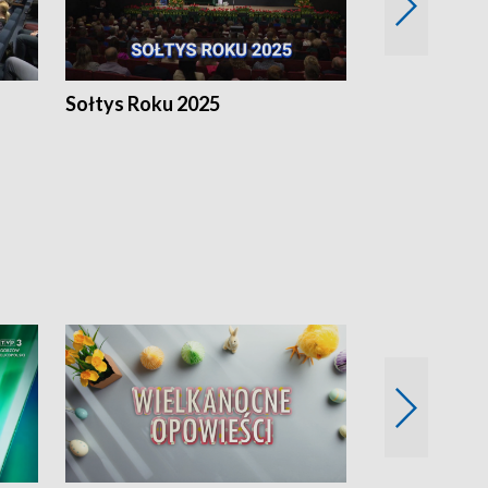
h
Sołtys Roku 2025
20 lat minęł
Wlkp.