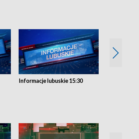
Informacje lubuskie 15:30
Przegląd ty