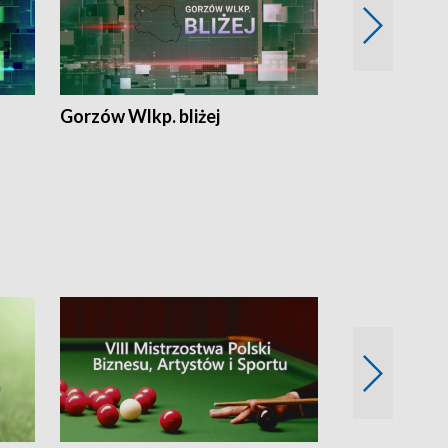
Gorzów Wlkp. bliżej
Lubuskie bliż