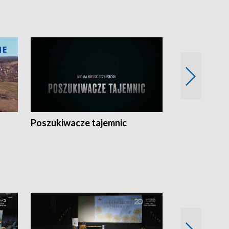
Poszukiwacze tajemnic
Kostrzyn na 