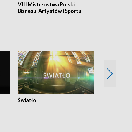
VIII Mistrzostwa Polski
Cztery kwar
Biznesu, Artystów i Sportu
Światło
Nowy adres