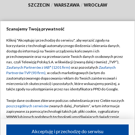
SZCZECIN
/
WARSZAWA
/
WROCŁAW
Szanujemy Twoją prywatność
Dołącz do nas:
Kliknij "Akceptuję i przechodzę do serwisu", aby wyrazić zgody na
korzystanie z technologii automatycznego śledzenia i zbierania danych,
TVP
dostęp do informacji na Twoim urządzeniu końcowym i ich
Abonament TVP
przechowywanie oraz na przetwarzanie Twoich danych osobowych przez
Regulamin TVP
nas, czyli Telewizję Polską S.A. w likwidacji (zwaną dalej również „TVP”),
Emisja w TVP
Zaufanych Partnerów z IAB* (1201 firm)
Polityka prywatności
oraz pozostałych
Zaufanych
Partnerów TVP (93 firm)
, w celach marketingowych (w tym do
Centrum informacji TVP
Moje zgody
zautomatyzowanego dopasowania reklam do Twoich zainteresowań i
mierzenia ich skuteczności) i pozostałych, które wskazujemy poniżej, a
Naziemna Telewizja Cyfrowa
Pomoc
także zgody na udostępnianie przez nas identyfikatora PPID do Google.
Sklep TVP
Biuro reklamy
Twoje dane osobowe zbierane podczas odwiedzania przez Ciebie naszych
Rada Programowa
poszczególnych serwisów
zwanych dalej „Portalem”, w tym informacje
Kontakt
zapisywane za pomocą technologii takich jak: pliki cookie, sygnalizatory
System NOS
WWW lub innych podobnych technologii umożliwiających świadczenie
dopasowanych i bezpiecznych usług, personalizację treści oraz reklam,
Informacje o nadawcy
Kanały
udostępnianie funkcji mediów społecznościowych oraz analizowanie
Akceptuję i przechodzę do serwisu
ruchu w Internecie.
Program dla prasy