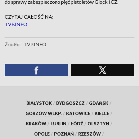
do sprawy zabezpieczono pięć pistoletów Glock i CZ.
CZYTAJ CAŁOŚĆ NA:
TVP.INFO
Źródło:
TVP.INFO
BIAŁYSTOK
/
BYDGOSZCZ
/
GDAŃSK
/
GORZÓW WLKP.
/
KATOWICE
/
KIELCE
/
KRAKÓW
/
LUBLIN
/
ŁÓDŹ
/
OLSZTYN
/
OPOLE
/
POZNAŃ
/
RZESZÓW
/