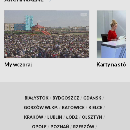
My wczoraj
Karty na stół:
BIAŁYSTOK
/
BYDGOSZCZ
/
GDAŃSK
/
GORZÓW WLKP.
/
KATOWICE
/
KIELCE
/
KRAKÓW
/
LUBLIN
/
ŁÓDŹ
/
OLSZTYN
/
OPOLE
/
POZNAŃ
/
RZESZÓW
/