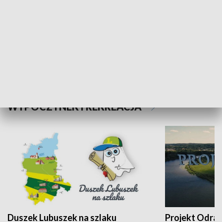
Kalejdoskop
Sołtys na med
WYPOCZYNEK I REKREACJA
Duszek Lubuszek na szlaku
Projekt Odra