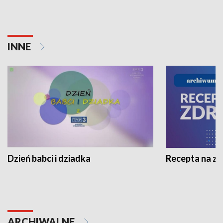
INNE
Dzień babci i dziadka
Recepta na z
ARCHIWALNE