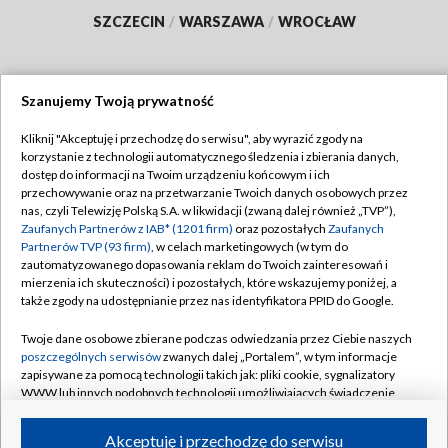
SZCZECIN
/
WARSZAWA
/
WROCŁAW
Szanujemy Twoją prywatność
Dołącz do nas:
Kliknij "Akceptuję i przechodzę do serwisu", aby wyrazić zgody na
korzystanie z technologii automatycznego śledzenia i zbierania danych,
TVP
dostęp do informacji na Twoim urządzeniu końcowym i ich
Abonament TVP
przechowywanie oraz na przetwarzanie Twoich danych osobowych przez
Regulamin TVP
nas, czyli Telewizję Polską S.A. w likwidacji (zwaną dalej również „TVP”),
Emisja w TVP
Polityka prywatności
Zaufanych Partnerów z IAB* (1201 firm)
oraz pozostałych
Zaufanych
Partnerów TVP (93 firm)
, w celach marketingowych (w tym do
Centrum informacji TVP
Moje zgody
zautomatyzowanego dopasowania reklam do Twoich zainteresowań i
mierzenia ich skuteczności) i pozostałych, które wskazujemy poniżej, a
Naziemna Telewizja Cyfrowa
Pomoc
także zgody na udostępnianie przez nas identyfikatora PPID do Google.
Sklep TVP
Biuro reklamy
Twoje dane osobowe zbierane podczas odwiedzania przez Ciebie naszych
Rada Programowa
Kontakt
poszczególnych serwisów
zwanych dalej „Portalem”, w tym informacje
zapisywane za pomocą technologii takich jak: pliki cookie, sygnalizatory
System NOS
WWW lub innych podobnych technologii umożliwiających świadczenie
dopasowanych i bezpiecznych usług, personalizację treści oraz reklam,
Informacje o nadawcy
Kanały
udostępnianie funkcji mediów społecznościowych oraz analizowanie
Akceptuję i przechodzę do serwisu
ruchu w Internecie.