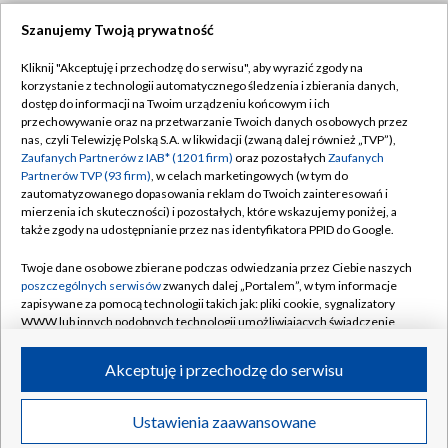
Szanujemy Twoją prywatność
Dołącz do nas:
Kliknij "Akceptuję i przechodzę do serwisu", aby wyrazić zgody na
korzystanie z technologii automatycznego śledzenia i zbierania danych,
TVP
dostęp do informacji na Twoim urządzeniu końcowym i ich
Abonament TVP
przechowywanie oraz na przetwarzanie Twoich danych osobowych przez
Regulamin TVP
nas, czyli Telewizję Polską S.A. w likwidacji (zwaną dalej również „TVP”),
Emisja w TVP
Zaufanych Partnerów z IAB* (1201 firm)
Polityka prywatności
oraz pozostałych
Zaufanych
Partnerów TVP (93 firm)
, w celach marketingowych (w tym do
Centrum informacji TVP
Moje zgody
zautomatyzowanego dopasowania reklam do Twoich zainteresowań i
mierzenia ich skuteczności) i pozostałych, które wskazujemy poniżej, a
Naziemna Telewizja Cyfrowa
Pomoc
także zgody na udostępnianie przez nas identyfikatora PPID do Google.
Sklep TVP
Biuro reklamy
Twoje dane osobowe zbierane podczas odwiedzania przez Ciebie naszych
Rada Programowa
poszczególnych serwisów
zwanych dalej „Portalem”, w tym informacje
Kontakt
zapisywane za pomocą technologii takich jak: pliki cookie, sygnalizatory
System NOS
WWW lub innych podobnych technologii umożliwiających świadczenie
dopasowanych i bezpiecznych usług, personalizację treści oraz reklam,
Informacje o nadawcy
Kanały
udostępnianie funkcji mediów społecznościowych oraz analizowanie
Akceptuję i przechodzę do serwisu
ruchu w Internecie.
Program dla prasy
©2026 Telewizja Polska S.A. w likwidacji
Biuro Reklamy
Twoje dane osobowe zbierane podczas odwiedzania przez Ciebie
Ustawienia zaawansowane
poszczególnych serwisów
na Portalu, takie jak adresy IP, identyfikatory
Ogłoszenie przetargowe