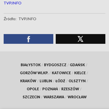
TVP.INFO
Źródło:
TVP.INFO
BIAŁYSTOK
/
BYDGOSZCZ
/
GDAŃSK
/
GORZÓW WLKP.
/
KATOWICE
/
KIELCE
/
KRAKÓW
/
LUBLIN
/
ŁÓDŹ
/
OLSZTYN
/
OPOLE
/
POZNAŃ
/
RZESZÓW
/
SZCZECIN
/
WARSZAWA
/
WROCŁAW