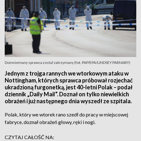
Domniemany sprawca został zatrzymany (fot. PAP/EPA/LINDSEY PARNABY)
Jednym z trojga rannych we wtorkowym ataku w
Nottingham, których sprawca próbował rozjechać
ukradzioną furgonetką, jest 40-letni Polak – podał
dziennik „Daily Mail”. Doznał on tylko niewielkich
obrażeń i już następnego dnia wyszedł ze szpitala.
Polak, który we wtorek rano szedł do pracy w miejscowej
fabryce, doznał obrażeń głowy, ręki i nogi.
CZYTAJ CAŁOŚĆ NA: