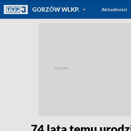
POWRÓT DO
GORZÓW WLKP.
Aktualności
TVP REGIONY
74 lata temu urodz