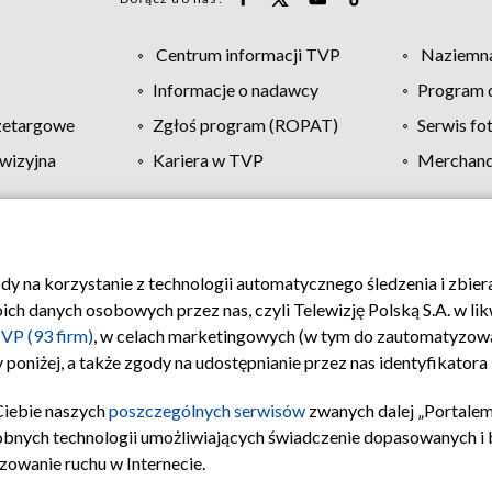
Centrum informacji TVP
Naziemna
Informacje o nadawcy
Program d
zetargowe
Zgłoś program (ROPAT)
Serwis fo
wizyjna
Kariera w TVP
Merchandi
Polityka prywatności
Moje zgody
Pomoc
Biuro re
ody na korzystanie z technologii automatycznego śledzenia i zbie
 danych osobowych przez nas, czyli Telewizję Polską S.A. w likw
VP (93 firm)
, w celach marketingowych (w tym do zautomatyzow
 poniżej, a także zgody na udostępnianie przez nas identyfikator
Ciebie naszych
poszczególnych serwisów
zwanych dalej „Portalem
obnych technologii umożliwiających świadczenie dopasowanych i be
zowanie ruchu w Internecie.