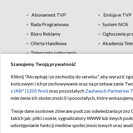
Abonament TVP
Emisja w TVP
Rada Programowa
System NOS
Biuro Reklamy
Ogłoszenie pr
Oferta Handlowa
Akademia Tele
Telegazeta ogłoszenia
Szanujemy Twoją prywatność
Regulamin TVP
Kliknij "Akceptuję i przechodzę do serwisu", aby wyrazić zg
końcowym i ich przechowywanie oraz na przetwarzanie Twoich
z IAB* (1201 firm)
oraz pozostałych
Zaufanych Partnerów T
mierzenia ich skuteczności) i pozostałych, które wskazujemy
Twoje dane osobowe zbierane podczas odwiedzania przez 
takich jak: pliki cookie, sygnalizatory WWW lub innych pod
udostępnianie funkcji mediów społecznościowych oraz anali