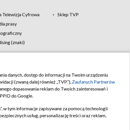
 Telewizja Cyfrowa
Sklep TVP
la prasy
tograficzny
sing (znaki)
klamy
Kontakt
rania danych, dostęp do informacji na Twoim urządzeniu
idacji (zwaną dalej również „TVP”),
Zaufanych Partnerów
anego dopasowania reklam do Twoich zainteresowań i
a PPID do Google.
”, w tym informacje zapisywane za pomocą technologii
zpiecznych usług, personalizację treści oraz reklam,