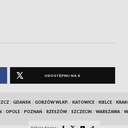
UDOSTĘPNIJ NA X
SZCZ
/
GDAŃSK
/
GORZÓW WLKP.
/
KATOWICE
/
KIELCE
/
KRA
N
/
OPOLE
/
POZNAŃ
/
RZESZÓW
/
SZCZECIN
/
WARSZAWA
/
W
Dołącz do nas: