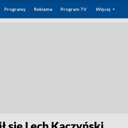
Programy
Reklama
Program TV
Więcej
ił się Lech Kaczyński