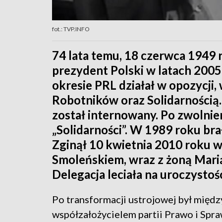
fot.: TVP.INFO
74 lata temu, 18 czerwca 1949 r
prezydent Polski w latach 2005
okresie PRL działał w opozycj
Robotników oraz Solidarności
został internowany. Po zwolnie
„Solidarności”. W 1989 roku br
Zginął 10 kwietnia 2010 roku w
Smoleńskiem, wraz z żoną Marią
Delegacja leciała na uroczystośc
Po transformacji ustrojowej był międz
współzałożycielem partii Prawo i Spr