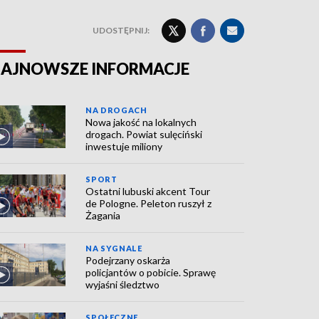
UDOSTĘPNIJ:
AJNOWSZE INFORMACJE
NA DROGACH
Nowa jakość na lokalnych
drogach. Powiat sulęciński
inwestuje miliony
SPORT
Ostatni lubuski akcent Tour
de Pologne. Peleton ruszył z
Żagania
NA SYGNALE
Podejrzany oskarża
policjantów o pobicie. Sprawę
wyjaśni śledztwo
SPOŁECZNE