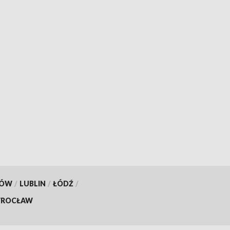
KÓW
/
LUBLIN
/
ŁÓDŹ
/
ROCŁAW