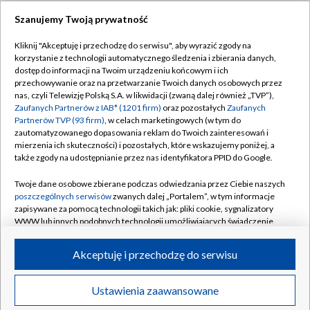
Szanujemy Twoją prywatność
Dołącz do nas:
Kliknij "Akceptuję i przechodzę do serwisu", aby wyrazić zgody na
korzystanie z technologii automatycznego śledzenia i zbierania danych,
TVP
dostęp do informacji na Twoim urządzeniu końcowym i ich
Abonament TVP
przechowywanie oraz na przetwarzanie Twoich danych osobowych przez
Regulamin TVP
nas, czyli Telewizję Polską S.A. w likwidacji (zwaną dalej również „TVP”),
Emisja w TVP
Zaufanych Partnerów z IAB* (1201 firm)
Polityka prywatności
oraz pozostałych
Zaufanych
Partnerów TVP (93 firm)
, w celach marketingowych (w tym do
Centrum informacji TVP
Moje zgody
zautomatyzowanego dopasowania reklam do Twoich zainteresowań i
mierzenia ich skuteczności) i pozostałych, które wskazujemy poniżej, a
Naziemna Telewizja Cyfrowa
Pomoc
także zgody na udostępnianie przez nas identyfikatora PPID do Google.
Sklep TVP
Biuro reklamy
Twoje dane osobowe zbierane podczas odwiedzania przez Ciebie naszych
Rada Programowa
poszczególnych serwisów
zwanych dalej „Portalem”, w tym informacje
Kontakt
zapisywane za pomocą technologii takich jak: pliki cookie, sygnalizatory
System NOS
WWW lub innych podobnych technologii umożliwiających świadczenie
dopasowanych i bezpiecznych usług, personalizację treści oraz reklam,
Informacje o nadawcy
Kanały
udostępnianie funkcji mediów społecznościowych oraz analizowanie
Akceptuję i przechodzę do serwisu
ruchu w Internecie.
Program dla prasy
©2026 Telewizja Polska S.A. w likwidacji
Biuro Reklamy
Twoje dane osobowe zbierane podczas odwiedzania przez Ciebie
Ustawienia zaawansowane
poszczególnych serwisów
na Portalu, takie jak adresy IP, identyfikatory
Ogłoszenie przetargowe
Twoich urządzeń końcowych i identyfikatory plików cookie, informacje o