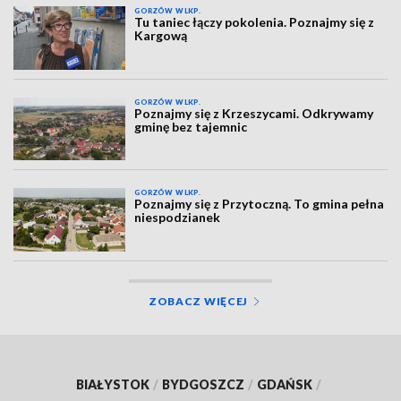
GORZÓW WLKP.
Tu taniec łączy pokolenia. Poznajmy się z
Kargową
GORZÓW WLKP.
Poznajmy się z Krzeszycami. Odkrywamy
gminę bez tajemnic
GORZÓW WLKP.
Poznajmy się z Przytoczną. To gmina pełna
niespodzianek
ZOBACZ WIĘCEJ
BIAŁYSTOK
/
BYDGOSZCZ
/
GDAŃSK
/