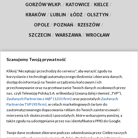
GORZÓW WLKP.
/
KATOWICE
/
KIELCE
/
KRAKÓW
/
LUBLIN
/
ŁÓDŹ
/
OLSZTYN
/
OPOLE
/
POZNAŃ
/
RZESZÓW
/
SZCZECIN
/
WARSZAWA
/
WROCŁAW
Szanujemy Twoją prywatność
Dołącz do nas:
Kliknij "Akceptuję i przechodzę do serwisu", aby wyrazić zgody na
korzystanie z technologii automatycznego śledzenia i zbierania danych,
TVP
dostęp do informacji na Twoim urządzeniu końcowym i ich
Abonament TVP
przechowywanie oraz na przetwarzanie Twoich danych osobowych przez
Regulamin TVP
nas, czyli Telewizję Polską S.A. w likwidacji (zwaną dalej również „TVP”),
Emisja w TVP
Polityka prywatności
Zaufanych Partnerów z IAB* (1201 firm)
oraz pozostałych
Zaufanych
Partnerów TVP (93 firm)
, w celach marketingowych (w tym do
Centrum informacji TVP
Moje zgody
zautomatyzowanego dopasowania reklam do Twoich zainteresowań i
mierzenia ich skuteczności) i pozostałych, które wskazujemy poniżej, a
Naziemna Telewizja Cyfrowa
Pomoc
także zgody na udostępnianie przez nas identyfikatora PPID do Google.
Sklep TVP
Biuro reklamy
Twoje dane osobowe zbierane podczas odwiedzania przez Ciebie naszych
Rada Programowa