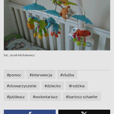
fot.: Jacek Michalewicz
#pomoc
#interwencja
#służba
#stowarzyszenie
#dziecko
#rodzina
#jubileusz
#wolontariusz
#bartosz schaefer