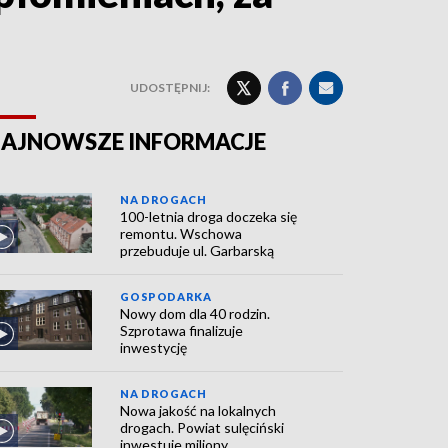
UDOSTĘPNIJ:
AJNOWSZE INFORMACJE
NA DROGACH
100-letnia droga doczeka się
remontu. Wschowa
przebuduje ul. Garbarską
GOSPODARKA
Nowy dom dla 40 rodzin.
Szprotawa finalizuje
inwestycję
NA DROGACH
Nowa jakość na lokalnych
drogach. Powiat sulęciński
inwestuje miliony