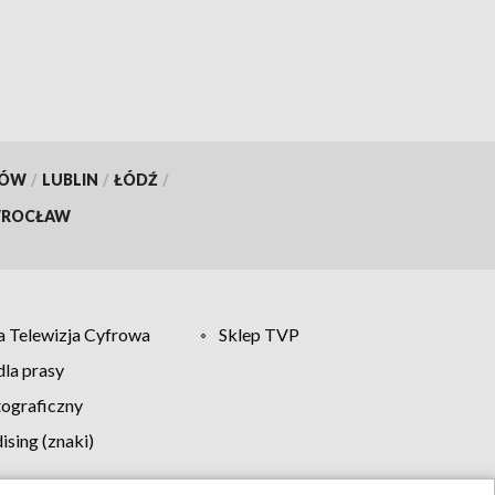
KÓW
/
LUBLIN
/
ŁÓDŹ
/
ROCŁAW
 Telewizja Cyfrowa
Sklep TVP
la prasy
tograficzny
sing (znaki)