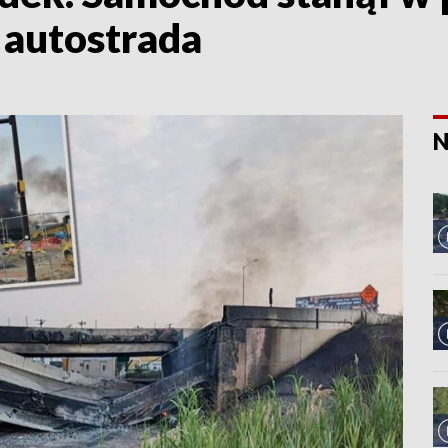
ę autostrada
N