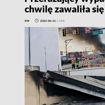
chwilę zawaliła si
KW
2023-06-12
|
USA