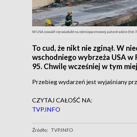
W USA zawalił się wiadukt na ośmiopasmowej autostradzie (
To cud, że nikt nie zginął. W ni
wschodniego wybrzeża USA w Fila
95. Chwilę wcześniej w tym mie
Przebieg wydarzeń jest wyjaśniany prz
CZYTAJ CAŁOŚĆ NA:
TVP.INFO
Źródło:
TVP.INFO