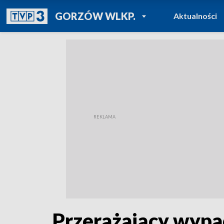
POWRÓT DO
GORZÓW WLKP.
Aktualności
TVP REGIONY
Przerażający wypa