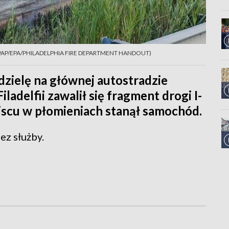
fot. PAP/EPA/PHILADELPHIA FIRE DEPARTMENT HANDOUT)
edzielę na głównej autostradzie
delfii zawalił się fragment drogi I-
jscu w płomieniach stanął samochód.
ez służby.