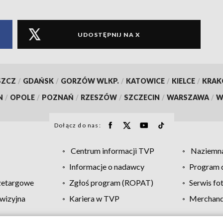
UDOSTĘPNIJ NA X
SZCZ
/
GDAŃSK
/
GORZÓW WLKP.
/
KATOWICE
/
KIELCE
/
KRA
N
/
OPOLE
/
POZNAŃ
/
RZESZÓW
/
SZCZECIN
/
WARSZAWA
/
W
Dołącz do nas:
Centrum informacji TVP
Naziemna
Informacje o nadawcy
Program d
zetargowe
Zgłoś program (ROPAT)
Serwis fo
wizyjna
Kariera w TVP
Merchandi