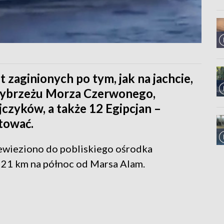
t zaginionych po tym, jak na jachcie,
 wybrzeżu Morza Czerwonego,
jczyków, a także 12 Egipcjan –
atować.
ewieziono do pobliskiego ośrodka
21 km na północ od Marsa Alam.