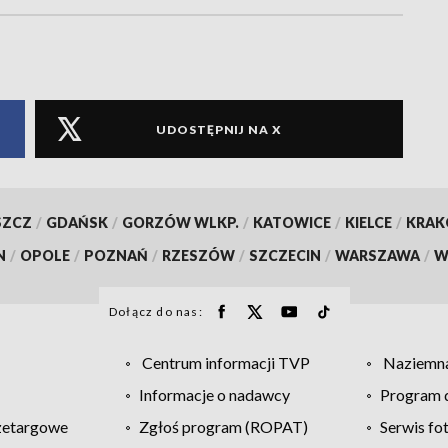
UDOSTĘPNIJ NA X
SZCZ
/
GDAŃSK
/
GORZÓW WLKP.
/
KATOWICE
/
KIELCE
/
KRA
N
/
OPOLE
/
POZNAŃ
/
RZESZÓW
/
SZCZECIN
/
WARSZAWA
/
W
Dołącz do nas:
Centrum informacji TVP
Naziemna
Informacje o nadawcy
Program d
zetargowe
Zgłoś program (ROPAT)
Serwis fo