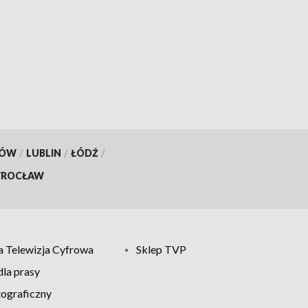
KÓW
/
LUBLIN
/
ŁÓDŹ
/
ROCŁAW
 Telewizja Cyfrowa
Sklep TVP
la prasy
tograficzny