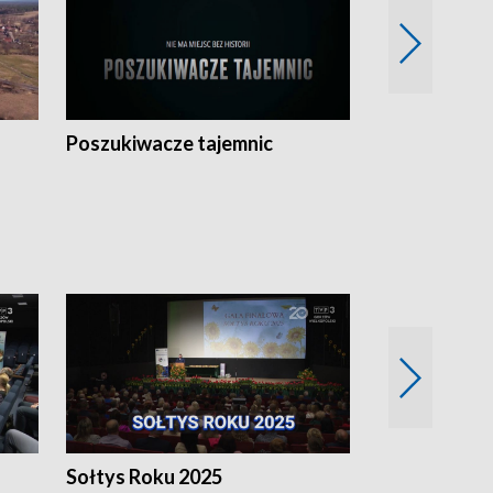
Poszukiwacze tajemnic
Kostrzyn na 
h
Sołtys Roku 2025
20 lat minęł