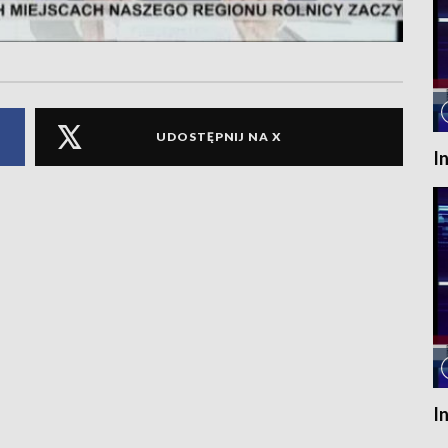
UDOSTĘPNIJ NA X
I
I