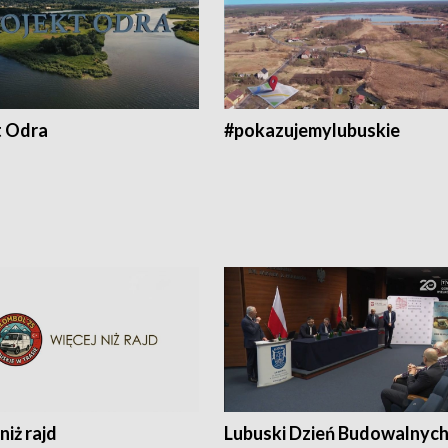
t Odra
#pokazujemylubuskie
niż rajd
Lubuski Dzień Budowalnyc