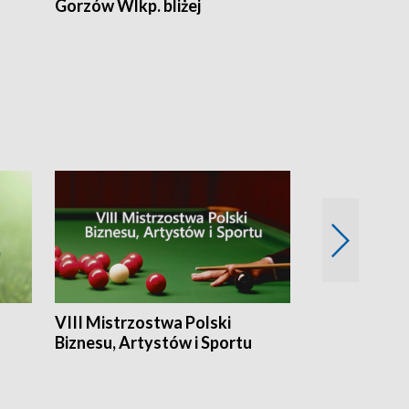
Gorzów Wlkp. bliżej
Lubuskie bliż
VIII Mistrzostwa Polski
Cztery kwar
Biznesu, Artystów i Sportu