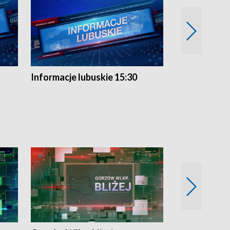
Informacje lubuskie 15:30
Przegląd ty