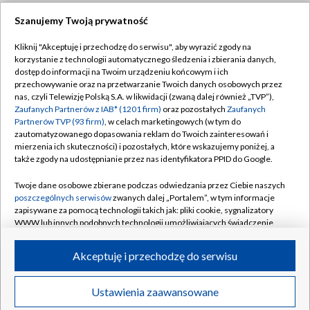
Szanujemy Twoją prywatność
Dołącz do nas:
Kliknij "Akceptuję i przechodzę do serwisu", aby wyrazić zgody na
korzystanie z technologii automatycznego śledzenia i zbierania danych,
TVP
dostęp do informacji na Twoim urządzeniu końcowym i ich
Abonament TVP
przechowywanie oraz na przetwarzanie Twoich danych osobowych przez
Regulamin TVP
nas, czyli Telewizję Polską S.A. w likwidacji (zwaną dalej również „TVP”),
Emisja w TVP
Zaufanych Partnerów z IAB* (1201 firm)
Polityka prywatności
oraz pozostałych
Zaufanych
Partnerów TVP (93 firm)
, w celach marketingowych (w tym do
Centrum informacji TVP
Moje zgody
zautomatyzowanego dopasowania reklam do Twoich zainteresowań i
mierzenia ich skuteczności) i pozostałych, które wskazujemy poniżej, a
Naziemna Telewizja Cyfrowa
Pomoc
także zgody na udostępnianie przez nas identyfikatora PPID do Google.
Sklep TVP
Biuro reklamy
Twoje dane osobowe zbierane podczas odwiedzania przez Ciebie naszych
Rada Programowa
poszczególnych serwisów
zwanych dalej „Portalem”, w tym informacje
Kontakt
zapisywane za pomocą technologii takich jak: pliki cookie, sygnalizatory
System NOS
WWW lub innych podobnych technologii umożliwiających świadczenie
dopasowanych i bezpiecznych usług, personalizację treści oraz reklam,
Informacje o nadawcy
Kanały
udostępnianie funkcji mediów społecznościowych oraz analizowanie
Akceptuję i przechodzę do serwisu
ruchu w Internecie.
Program dla prasy
©2026 Telewizja Polska S.A. w likwidacji
Biuro Reklamy
Twoje dane osobowe zbierane podczas odwiedzania przez Ciebie
Ustawienia zaawansowane
poszczególnych serwisów
na Portalu, takie jak adresy IP, identyfikatory
Ogłoszenie przetargowe