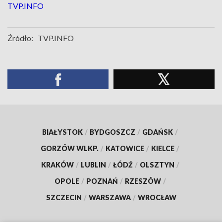
TVP.INFO
Źródło:
TVP.INFO
BIAŁYSTOK
/
BYDGOSZCZ
/
GDAŃSK
/
GORZÓW WLKP.
/
KATOWICE
/
KIELCE
/
KRAKÓW
/
LUBLIN
/
ŁÓDŹ
/
OLSZTYN
/
OPOLE
/
POZNAŃ
/
RZESZÓW
/
SZCZECIN
/
WARSZAWA
/
WROCŁAW