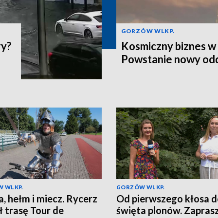
GORZÓW WLKP.
ry?
Kosmiczny biznes w 
Powstanie nowy odd
 WLKP.
GORZÓW WLKP.
a, hełm i miecz. Rycerz
Od pierwszego kłosa 
ł trasę Tour de
święta plonów. Zapra