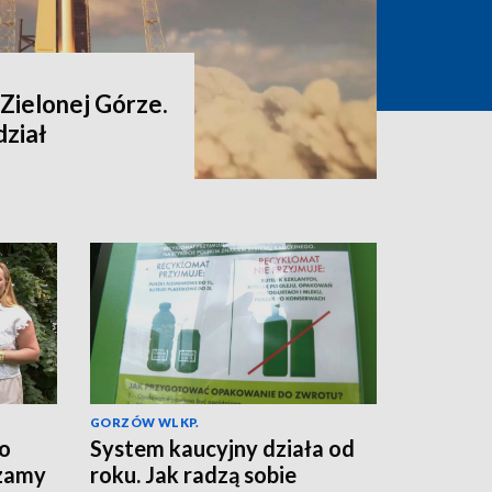
Zielonej Górze.
ział
GORZÓW WLKP.
do
System kaucyjny działa od
szamy
roku. Jak radzą sobie