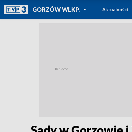
POWRÓT DO
GORZÓW WLKP.
Aktualności
TVP REGIONY
Sądy w Gorzowie i 