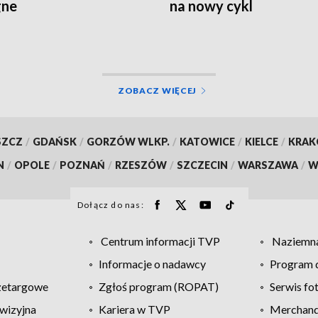
gne
na nowy cykl
ZOBACZ WIĘCEJ
SZCZ
/
GDAŃSK
/
GORZÓW WLKP.
/
KATOWICE
/
KIELCE
/
KRA
N
/
OPOLE
/
POZNAŃ
/
RZESZÓW
/
SZCZECIN
/
WARSZAWA
/
W
Dołącz do nas:
Centrum informacji TVP
Naziemna
Informacje o nadawcy
Program d
zetargowe
Zgłoś program (ROPAT)
Serwis fo
wizyjna
Kariera w TVP
Merchandi