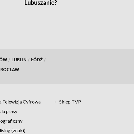
Lubuszanie?
KÓW
/
LUBLIN
/
ŁÓDŹ
/
ROCŁAW
 Telewizja Cyfrowa
Sklep TVP
la prasy
tograficzny
sing (znaki)