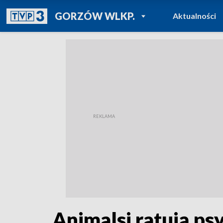
POWRÓT DO
GORZÓW WLKP.
Aktualności
TVP REGIONY
Animalsi ratują ps