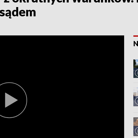
 sądem
N