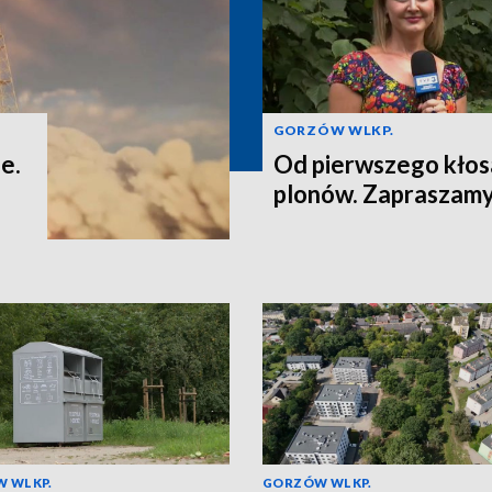
GORZÓW WLKP.
e.
Od pierwszego kłos
plonów. Zapraszamy
 WLKP.
GORZÓW WLKP.