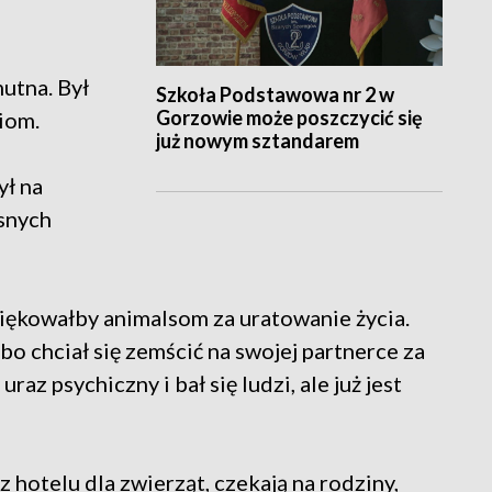
mutna. Był
Szkoła Podstawowa nr 2 w
Gorzowie może poszczycić się
iom.
już nowym sztandarem
ył na
snych
iękowałby animalsom za uratowanie życia.
bo chciał się zemścić na swojej partnerce za
raz psychiczny i bał się ludzi, ale już jest
z hotelu dla zwierząt, czekają na rodziny,