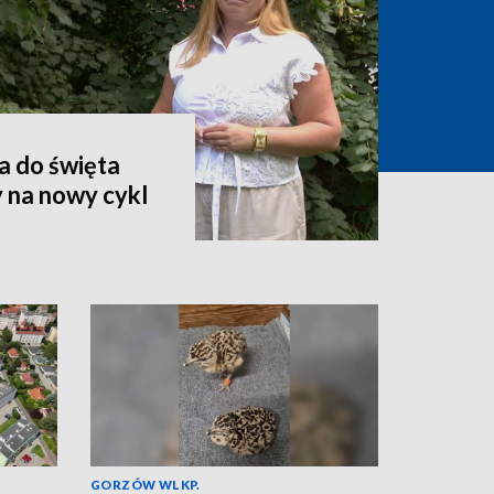
a do święta
 na nowy cykl
GORZÓW WLKP.