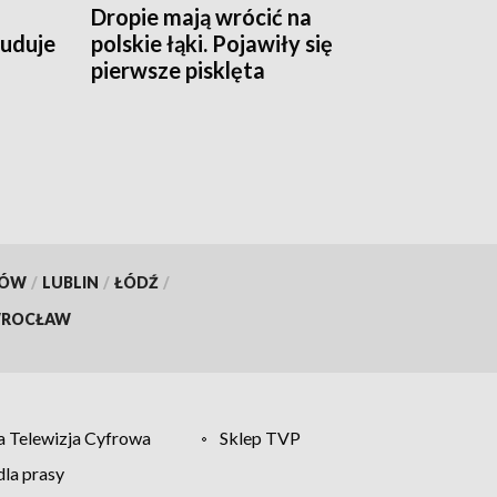
Dropie mają wrócić na
buduje
polskie łąki. Pojawiły się
pierwsze pisklęta
KÓW
/
LUBLIN
/
ŁÓDŹ
/
ROCŁAW
 Telewizja Cyfrowa
Sklep TVP
la prasy