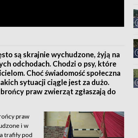
ęsto są skrajnie wychudzone, żyją na
ych odchodach. Chodzi o psy, które
cicielom. Choć świadomość społeczna
akich sytuacji ciągle jest za dużo.
brońcy praw zwierząt zgłaszają do
brońcy praw
udzone i w
 trafiły pod