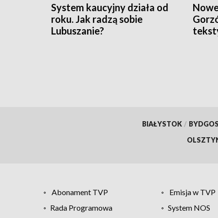
System kaucyjny działa od
Nowe 
roku. Jak radzą sobie
Gorzó
Lubuszanie?
tekst
BIAŁYSTOK
/
BYDGO
OLSZTY
Abonament TVP
Emisja w TVP
Rada Programowa
System NOS