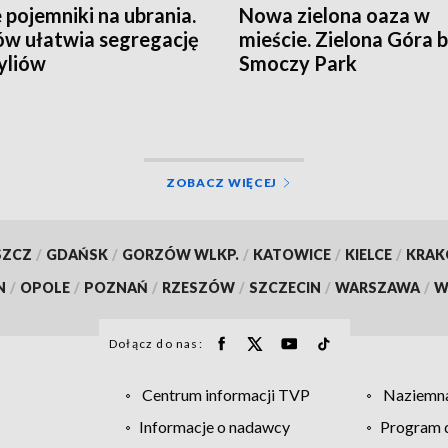
pojemniki na ubrania.
Nowa zielona oaza w
w ułatwia segregację
mieście. Zielona Góra 
yliów
Smoczy Park
ZOBACZ WIĘCEJ
SZCZ
/
GDAŃSK
/
GORZÓW WLKP.
/
KATOWICE
/
KIELCE
/
KRA
N
/
OPOLE
/
POZNAŃ
/
RZESZÓW
/
SZCZECIN
/
WARSZAWA
/
W
Dołącz do nas:
Centrum informacji TVP
Naziemna
Informacje o nadawcy
Program d