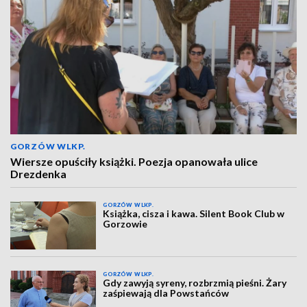
GORZÓW WLKP.
Wiersze opuściły książki. Poezja opanowała ulice
Drezdenka
GORZÓW WLKP.
Książka, cisza i kawa. Silent Book Club w
Gorzowie
GORZÓW WLKP.
Gdy zawyją syreny, rozbrzmią pieśni. Żary
zaśpiewają dla Powstańców