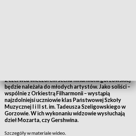
Źródło: Informacje Lubuskie, 02.06.2023
2 czerwca wieczorem scena filharmonii gorzowskiej
będzie należała do młodych artystów. Jako soliści –
wspólnie z Orkiestrą Filharmonii – wystąpią
najzdolniejsi uczniowie klas Państwowej Szkoły
Muzycznej I i II st. im. Tadeusza Szeligowskiego w
Gorzowie. W ich wykonaniu widzowie wysłuchają
dzieł Mozarta, czy Gershwina.
Szczegóły w materiale wideo.