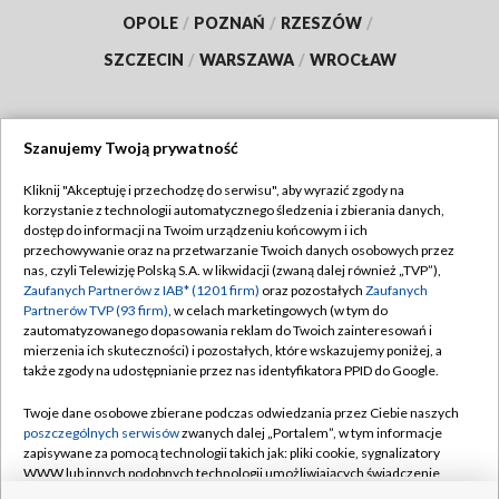
OPOLE
/
POZNAŃ
/
RZESZÓW
/
SZCZECIN
/
WARSZAWA
/
WROCŁAW
Szanujemy Twoją prywatność
Dołącz do nas:
Kliknij "Akceptuję i przechodzę do serwisu", aby wyrazić zgody na
korzystanie z technologii automatycznego śledzenia i zbierania danych,
TVP
dostęp do informacji na Twoim urządzeniu końcowym i ich
Abonament TVP
przechowywanie oraz na przetwarzanie Twoich danych osobowych przez
Regulamin TVP
nas, czyli Telewizję Polską S.A. w likwidacji (zwaną dalej również „TVP”),
Emisja w TVP
Polityka prywatności
Zaufanych Partnerów z IAB* (1201 firm)
oraz pozostałych
Zaufanych
Partnerów TVP (93 firm)
, w celach marketingowych (w tym do
Centrum informacji TVP
Moje zgody
zautomatyzowanego dopasowania reklam do Twoich zainteresowań i
mierzenia ich skuteczności) i pozostałych, które wskazujemy poniżej, a
Naziemna Telewizja Cyfrowa
Pomoc
także zgody na udostępnianie przez nas identyfikatora PPID do Google.
Sklep TVP
Biuro reklamy
Twoje dane osobowe zbierane podczas odwiedzania przez Ciebie naszych
Rada Programowa
Kontakt
poszczególnych serwisów
zwanych dalej „Portalem”, w tym informacje
zapisywane za pomocą technologii takich jak: pliki cookie, sygnalizatory
System NOS
WWW lub innych podobnych technologii umożliwiających świadczenie
dopasowanych i bezpiecznych usług, personalizację treści oraz reklam,