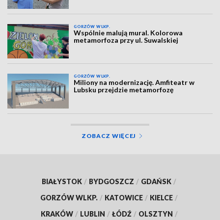
GORZÓW WLKP.
Wspólnie malują mural. Kolorowa
metamorfoza przy ul. Suwalskiej
GORZÓW WLKP.
Miliony na modernizację. Amfiteatr w
Lubsku przejdzie metamorfozę
ZOBACZ WIĘCEJ
BIAŁYSTOK
/
BYDGOSZCZ
/
GDAŃSK
/
GORZÓW WLKP.
/
KATOWICE
/
KIELCE
/
KRAKÓW
/
LUBLIN
/
ŁÓDŹ
/
OLSZTYN
/