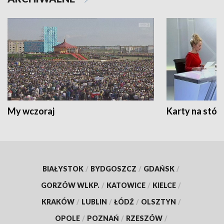
My wczoraj
Karty na stół:
BIAŁYSTOK
/
BYDGOSZCZ
/
GDAŃSK
/
GORZÓW WLKP.
/
KATOWICE
/
KIELCE
/
KRAKÓW
/
LUBLIN
/
ŁÓDŹ
/
OLSZTYN
/
OPOLE
/
POZNAŃ
/
RZESZÓW
/