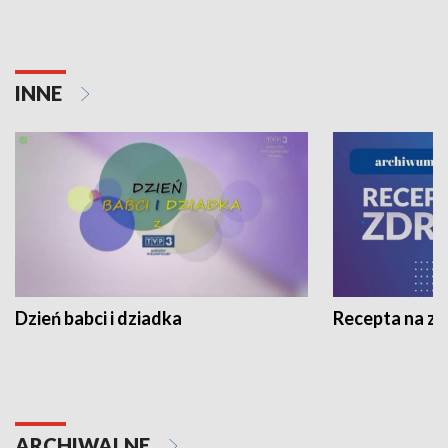
INNE
Dzień babci i dziadka
Recepta na z
ARCHIWALNE