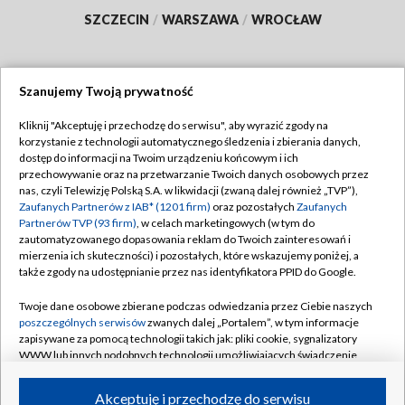
SZCZECIN
/
WARSZAWA
/
WROCŁAW
Szanujemy Twoją prywatność
Dołącz do nas:
Kliknij "Akceptuję i przechodzę do serwisu", aby wyrazić zgody na
korzystanie z technologii automatycznego śledzenia i zbierania danych,
TVP
dostęp do informacji na Twoim urządzeniu końcowym i ich
Abonament TVP
przechowywanie oraz na przetwarzanie Twoich danych osobowych przez
Regulamin TVP
nas, czyli Telewizję Polską S.A. w likwidacji (zwaną dalej również „TVP”),
Emisja w TVP
Polityka prywatności
Zaufanych Partnerów z IAB* (1201 firm)
oraz pozostałych
Zaufanych
Partnerów TVP (93 firm)
, w celach marketingowych (w tym do
Centrum informacji TVP
Moje zgody
zautomatyzowanego dopasowania reklam do Twoich zainteresowań i
mierzenia ich skuteczności) i pozostałych, które wskazujemy poniżej, a
Naziemna Telewizja Cyfrowa
Pomoc
także zgody na udostępnianie przez nas identyfikatora PPID do Google.
Sklep TVP
Biuro reklamy
Twoje dane osobowe zbierane podczas odwiedzania przez Ciebie naszych
Rada Programowa
Kontakt
poszczególnych serwisów
zwanych dalej „Portalem”, w tym informacje
zapisywane za pomocą technologii takich jak: pliki cookie, sygnalizatory
System NOS
WWW lub innych podobnych technologii umożliwiających świadczenie
dopasowanych i bezpiecznych usług, personalizację treści oraz reklam,
Informacje o nadawcy
Kanały
udostępnianie funkcji mediów społecznościowych oraz analizowanie
Akceptuję i przechodzę do serwisu
ruchu w Internecie.