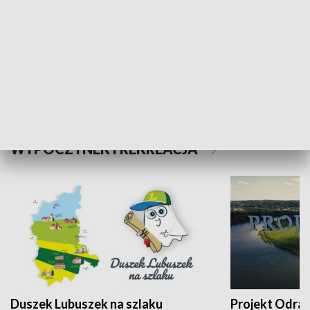
Kalejdoskop
Sołtys na med
WYPOCZYNEK I REKREACJA
Duszek Lubuszek na szlaku
Projekt Odra