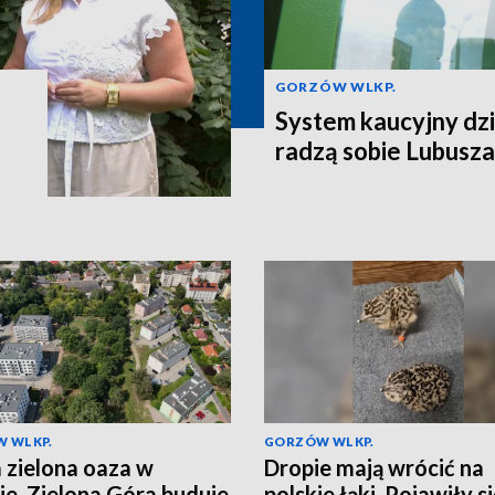
GORZÓW WLKP.
System kaucyjny dzi
radzą sobie Lubusza
 WLKP.
GORZÓW WLKP.
zielona oaza w
Dropie mają wrócić na
ie. Zielona Góra buduje
polskie łąki. Pojawiły s