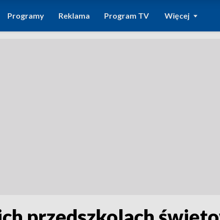
Programy
Reklama
Program TV
Więcej
ich przedszkolach święt