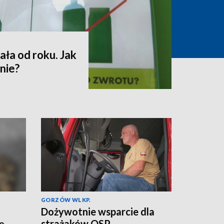
ała od roku. Jak
nie?
GORZÓW WLKP.
Dożywotnie wsparcie dla
ię
strażaków OSP.