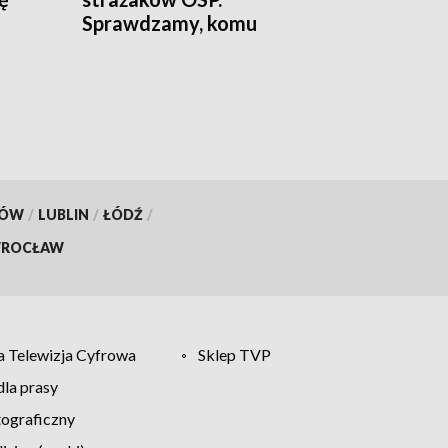
Sprawdzamy, komu
przysługuje
KÓW
/
LUBLIN
/
ŁÓDŹ
/
ROCŁAW
 Telewizja Cyfrowa
Sklep TVP
la prasy
tograficzny