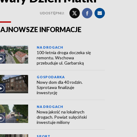
UDOSTĘPNIJ:
AJNOWSZE INFORMACJE
NA DROGACH
100-letnia droga doczeka się
remontu. Wschowa
przebuduje ul. Garbarską
GOSPODARKA
Nowy dom dla 40 rodzin.
Szprotawa finalizuje
inwestycję
NA DROGACH
Nowa jakość na lokalnych
drogach. Powiat sulęciński
inwestuje miliony
SPORT