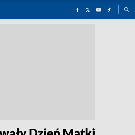
owały Dzień Matki