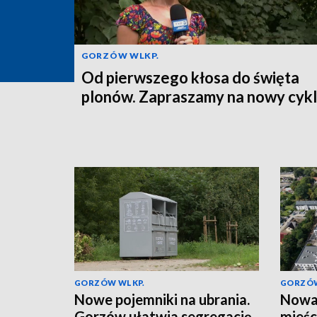
GORZÓW WLKP.
Od pierwszego kłosa do święta
plonów. Zapraszamy na nowy cykl
GORZÓW WLKP.
GORZÓW
Nowe pojemniki na ubrania.
Nowa 
Gorzów ułatwia segregację
mieśc