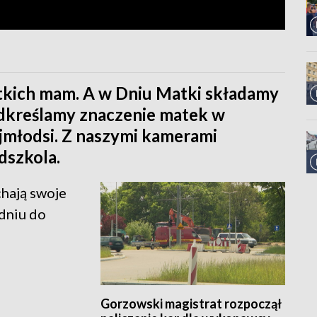
tkich mam. A w Dniu Matki składamy
odkreślamy znaczenie matek w
ajmłodsi. Z naszymi kamerami
dszkola.
chają swoje
dniu do
Gorzowski magistrat rozpoczął