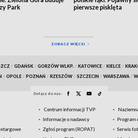
zy Park
pierwsze pisklęta
ZOBACZ WIĘCEJ
SZCZ
/
GDAŃSK
/
GORZÓW WLKP.
/
KATOWICE
/
KIELCE
/
KRA
N
/
OPOLE
/
POZNAŃ
/
RZESZÓW
/
SZCZECIN
/
WARSZAWA
/
W
Dołącz do nas:
Centrum informacji TVP
Naziemna
Informacje o nadawcy
Program d
zetargowe
Zgłoś program (ROPAT)
Serwis fo