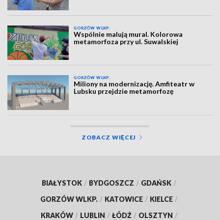
GORZÓW WLKP.
Wspólnie malują mural. Kolorowa
metamorfoza przy ul. Suwalskiej
GORZÓW WLKP.
Miliony na modernizację. Amfiteatr w
Lubsku przejdzie metamorfozę
ZOBACZ WIĘCEJ
BIAŁYSTOK
/
BYDGOSZCZ
/
GDAŃSK
/
GORZÓW WLKP.
/
KATOWICE
/
KIELCE
/
KRAKÓW
/
LUBLIN
/
ŁÓDŹ
/
OLSZTYN
/