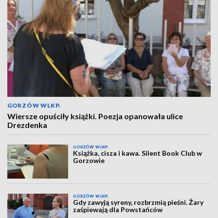
GORZÓW WLKP.
Wiersze opuściły książki. Poezja opanowała ulice
Drezdenka
GORZÓW WLKP.
Książka, cisza i kawa. Silent Book Club w
Gorzowie
GORZÓW WLKP.
Gdy zawyją syreny, rozbrzmią pieśni. Żary
zaśpiewają dla Powstańców