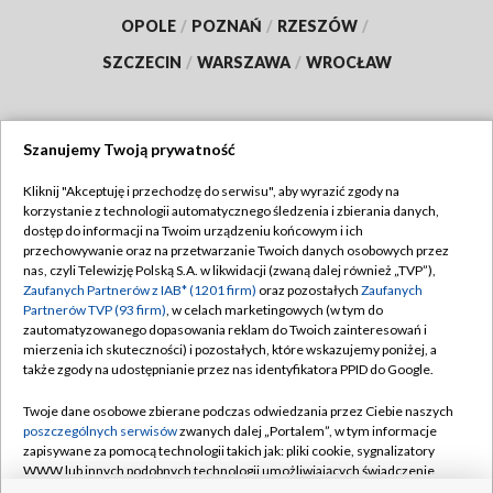
OPOLE
/
POZNAŃ
/
RZESZÓW
/
SZCZECIN
/
WARSZAWA
/
WROCŁAW
Szanujemy Twoją prywatność
Dołącz do nas:
Kliknij "Akceptuję i przechodzę do serwisu", aby wyrazić zgody na
korzystanie z technologii automatycznego śledzenia i zbierania danych,
TVP
dostęp do informacji na Twoim urządzeniu końcowym i ich
Abonament TVP
przechowywanie oraz na przetwarzanie Twoich danych osobowych przez
Regulamin TVP
nas, czyli Telewizję Polską S.A. w likwidacji (zwaną dalej również „TVP”),
Emisja w TVP
Polityka prywatności
Zaufanych Partnerów z IAB* (1201 firm)
oraz pozostałych
Zaufanych
Partnerów TVP (93 firm)
, w celach marketingowych (w tym do
Centrum informacji TVP
Moje zgody
zautomatyzowanego dopasowania reklam do Twoich zainteresowań i
mierzenia ich skuteczności) i pozostałych, które wskazujemy poniżej, a
Naziemna Telewizja Cyfrowa
Pomoc
także zgody na udostępnianie przez nas identyfikatora PPID do Google.
Sklep TVP
Biuro reklamy
Twoje dane osobowe zbierane podczas odwiedzania przez Ciebie naszych
Rada Programowa
Kontakt
poszczególnych serwisów
zwanych dalej „Portalem”, w tym informacje
zapisywane za pomocą technologii takich jak: pliki cookie, sygnalizatory
System NOS
WWW lub innych podobnych technologii umożliwiających świadczenie
dopasowanych i bezpiecznych usług, personalizację treści oraz reklam,