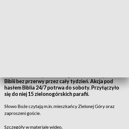
źródło: Informacje Lubuskie, 23.05.2023
Już po raz trzeci przy parafii pw. św. Franciszka z
Asyżu w Zielonej Górze zorganizowano czytanie
Biblii bez przerwy przez cały tydzień. Akcja pod
hasłem Biblia 24/7 potrwa do soboty. Przyłączyło
się do niej 15 zielonogórskich parafii.
Słowo Boże czytają m.in. mieszkańcy Zielonej Góry oraz
zaproszeni goście.
Szczegóły w materiale wideo.