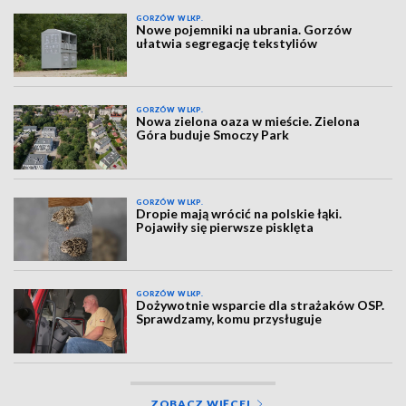
GORZÓW WLKP.
Nowe pojemniki na ubrania. Gorzów
ułatwia segregację tekstyliów
GORZÓW WLKP.
Nowa zielona oaza w mieście. Zielona
Góra buduje Smoczy Park
GORZÓW WLKP.
Dropie mają wrócić na polskie łąki.
Pojawiły się pierwsze pisklęta
GORZÓW WLKP.
Dożywotnie wsparcie dla strażaków OSP.
Sprawdzamy, komu przysługuje
ZOBACZ WIĘCEJ