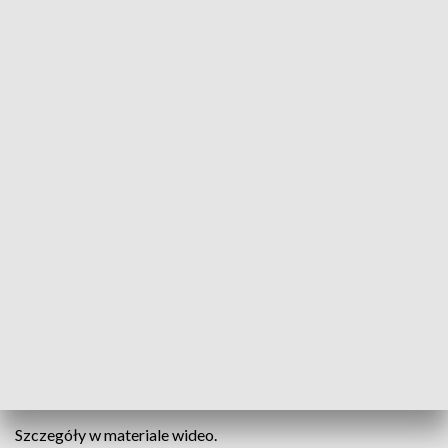
Informacje Lubuskie, 21.05.2023
Gmina Deszczno dołożyła do zakupu policyjnego
psa. Owczarek belgijski, szkolony pod kątem
wykrywania narkotyków, będzie pojawiał się w
rejonach znajdujących się na terenie gminy szkół i w
miejscach dużych skupisk ludzi, jak np. kąpielisko w
Karninie. Pies-funkcjonariusz od kilku tygodni jest
na szkoleniu. Służbę w Deszcznie zacznie we
wrześniu.
Szczegóły w materiale wideo.