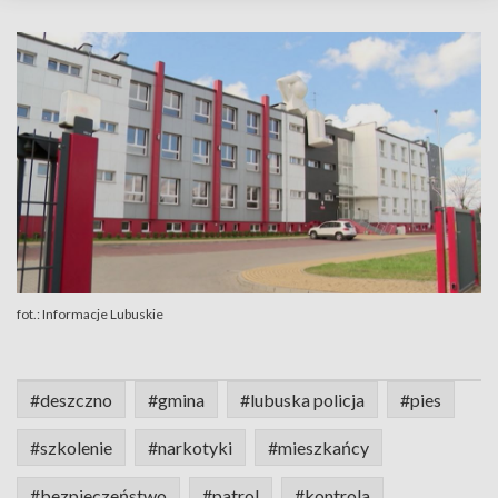
fot.: Informacje Lubuskie
#deszczno
#gmina
#lubuska policja
#pies
#szkolenie
#narkotyki
#mieszkańcy
#bezpieczeństwo
#patrol
#kontrola