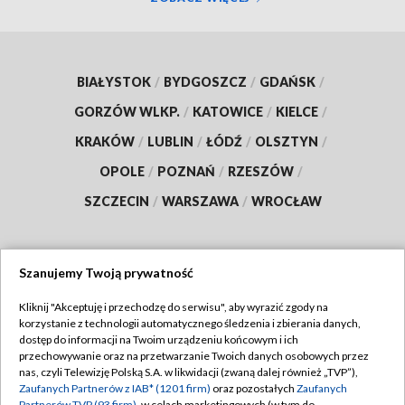
BIAŁYSTOK
/
BYDGOSZCZ
/
GDAŃSK
/
GORZÓW WLKP.
/
KATOWICE
/
KIELCE
/
KRAKÓW
/
LUBLIN
/
ŁÓDŹ
/
OLSZTYN
/
OPOLE
/
POZNAŃ
/
RZESZÓW
/
SZCZECIN
/
WARSZAWA
/
WROCŁAW
Szanujemy Twoją prywatność
Dołącz do nas:
Kliknij "Akceptuję i przechodzę do serwisu", aby wyrazić zgody na
korzystanie z technologii automatycznego śledzenia i zbierania danych,
TVP
dostęp do informacji na Twoim urządzeniu końcowym i ich
Abonament TVP
przechowywanie oraz na przetwarzanie Twoich danych osobowych przez
Regulamin TVP
nas, czyli Telewizję Polską S.A. w likwidacji (zwaną dalej również „TVP”),
Emisja w TVP
Polityka prywatności
Zaufanych Partnerów z IAB* (1201 firm)
oraz pozostałych
Zaufanych
Partnerów TVP (93 firm)
, w celach marketingowych (w tym do