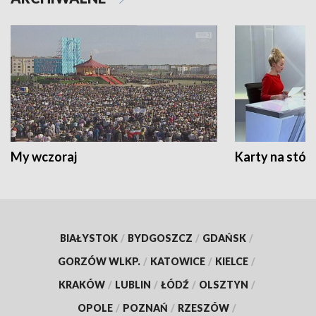
My wczoraj
Karty na stół:
BIAŁYSTOK
/
BYDGOSZCZ
/
GDAŃSK
/
GORZÓW WLKP.
/
KATOWICE
/
KIELCE
/
KRAKÓW
/
LUBLIN
/
ŁÓDŹ
/
OLSZTYN
/
OPOLE
/
POZNAŃ
/
RZESZÓW
/