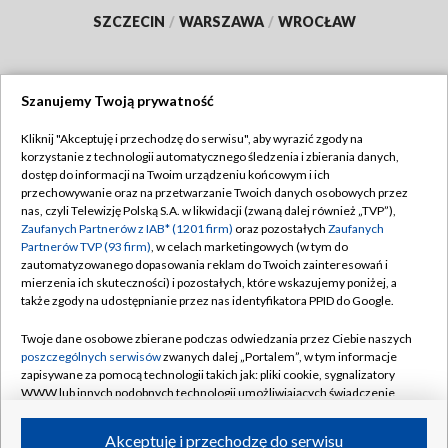
SZCZECIN
/
WARSZAWA
/
WROCŁAW
Szanujemy Twoją prywatność
Dołącz do nas:
Kliknij "Akceptuję i przechodzę do serwisu", aby wyrazić zgody na
korzystanie z technologii automatycznego śledzenia i zbierania danych,
TVP
dostęp do informacji na Twoim urządzeniu końcowym i ich
Abonament TVP
przechowywanie oraz na przetwarzanie Twoich danych osobowych przez
Regulamin TVP
nas, czyli Telewizję Polską S.A. w likwidacji (zwaną dalej również „TVP”),
Emisja w TVP
Polityka prywatności
Zaufanych Partnerów z IAB* (1201 firm)
oraz pozostałych
Zaufanych
Partnerów TVP (93 firm)
, w celach marketingowych (w tym do
Centrum informacji TVP
Moje zgody
zautomatyzowanego dopasowania reklam do Twoich zainteresowań i
mierzenia ich skuteczności) i pozostałych, które wskazujemy poniżej, a
Naziemna Telewizja Cyfrowa
Pomoc
także zgody na udostępnianie przez nas identyfikatora PPID do Google.
Sklep TVP
Biuro reklamy
Twoje dane osobowe zbierane podczas odwiedzania przez Ciebie naszych
Rada Programowa
Kontakt
poszczególnych serwisów
zwanych dalej „Portalem”, w tym informacje
zapisywane za pomocą technologii takich jak: pliki cookie, sygnalizatory
System NOS
WWW lub innych podobnych technologii umożliwiających świadczenie
dopasowanych i bezpiecznych usług, personalizację treści oraz reklam,
Informacje o nadawcy
Kanały
udostępnianie funkcji mediów społecznościowych oraz analizowanie
Akceptuję i przechodzę do serwisu
ruchu w Internecie.