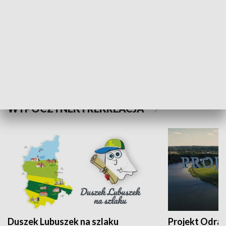
Kalejdoskop
Sołtys na med
WYPOCZYNEK I REKREACJA
Duszek Lubuszek na szlaku
Projekt Odra