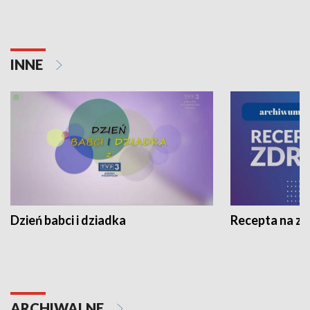
INNE
Dzień babci i dziadka
Recepta na z
ARCHIWALNE