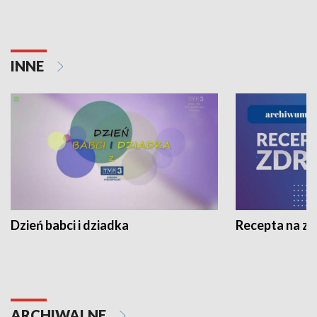
INNE
Dzień babci i dziadka
Recepta na z
ARCHIWALNE