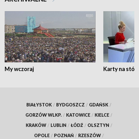
My wczoraj
Karty na stół:
BIAŁYSTOK
/
BYDGOSZCZ
/
GDAŃSK
/
GORZÓW WLKP.
/
KATOWICE
/
KIELCE
/
KRAKÓW
/
LUBLIN
/
ŁÓDŹ
/
OLSZTYN
/
OPOLE
/
POZNAŃ
/
RZESZÓW
/