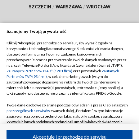
SZCZECIN
/
WARSZAWA
/
WROCŁAW
Szanujemy Twoją prywatność
Dołącz do nas:
Kliknij "Akceptuję i przechodzę do serwisu", aby wyrazić zgody na
korzystanie z technologii automatycznego śledzenia i zbierania danych,
TVP
dostęp do informacji na Twoim urządzeniu końcowym i ich
Abonament TVP
przechowywanie oraz na przetwarzanie Twoich danych osobowych przez
Regulamin TVP
nas, czyli Telewizję Polską S.A. w likwidacji (zwaną dalej również „TVP”),
Emisja w TVP
Polityka prywatności
Zaufanych Partnerów z IAB* (1201 firm)
oraz pozostałych
Zaufanych
Partnerów TVP (93 firm)
, w celach marketingowych (w tym do
Centrum informacji TVP
Moje zgody
zautomatyzowanego dopasowania reklam do Twoich zainteresowań i
mierzenia ich skuteczności) i pozostałych, które wskazujemy poniżej, a
Naziemna Telewizja Cyfrowa
Pomoc
także zgody na udostępnianie przez nas identyfikatora PPID do Google.
Sklep TVP
Biuro reklamy
Twoje dane osobowe zbierane podczas odwiedzania przez Ciebie naszych
Rada Programowa
Kontakt
poszczególnych serwisów
zwanych dalej „Portalem”, w tym informacje
zapisywane za pomocą technologii takich jak: pliki cookie, sygnalizatory
System NOS
WWW lub innych podobnych technologii umożliwiających świadczenie
dopasowanych i bezpiecznych usług, personalizację treści oraz reklam,
Informacje o nadawcy
Kanały
udostępnianie funkcji mediów społecznościowych oraz analizowanie
Akceptuję i przechodzę do serwisu
ruchu w Internecie.