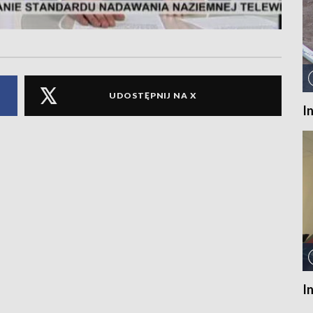
UDOSTĘPNIJ NA X
I
I