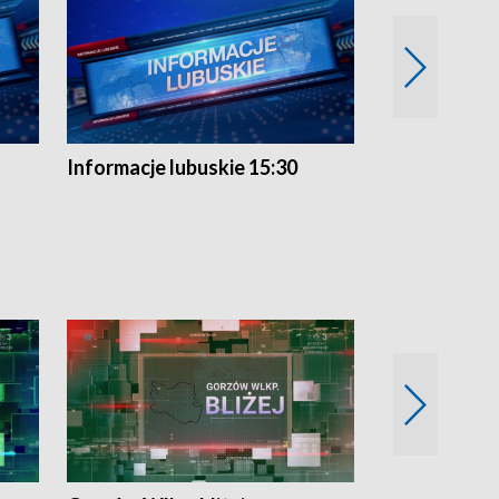
Informacje lubuskie 15:30
Przegląd ty