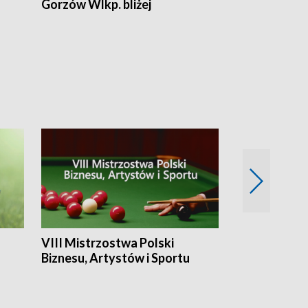
Gorzów Wlkp. bliżej
Lubuskie bliż
VIII Mistrzostwa Polski
Cztery kwar
Biznesu, Artystów i Sportu