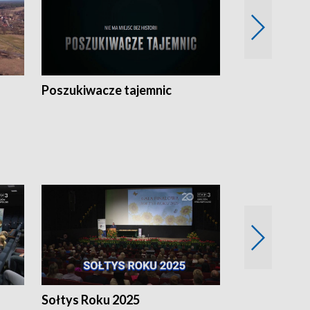
Poszukiwacze tajemnic
Kostrzyn na 
h
Sołtys Roku 2025
20 lat minęł