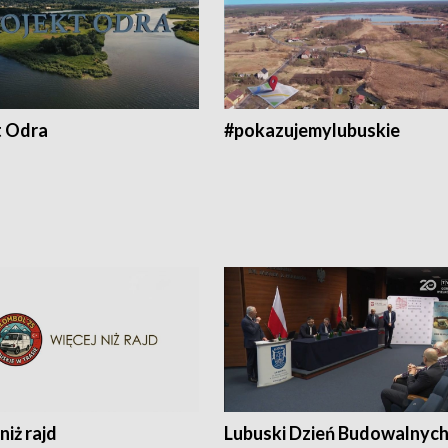
t Odra
#pokazujemylubuskie
niż rajd
Lubuski Dzień Budowalnyc