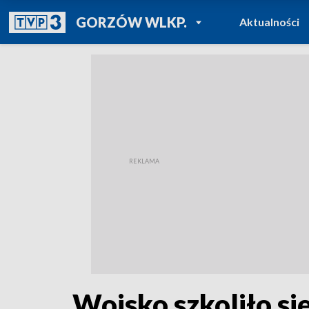
POWRÓT DO
GORZÓW WLKP.
Aktualności
TVP REGIONY
Wojsko szkoliło si