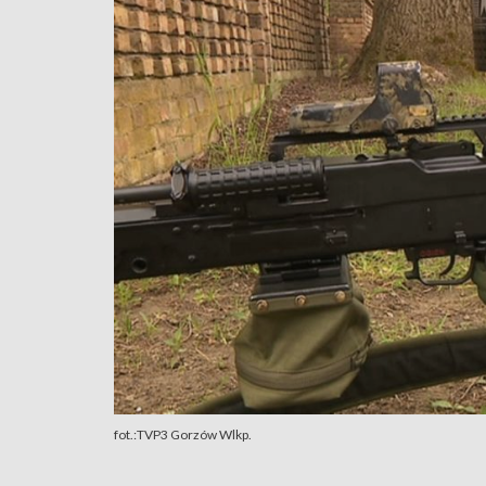
fot.:TVP3 Gorzów Wlkp.