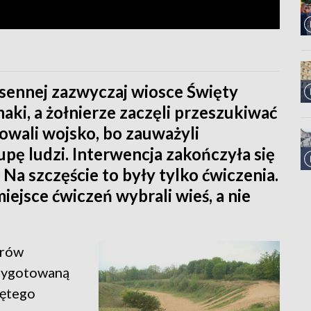
 sennej zazwyczaj wiosce Święty
aki, a żołnierze zaczęli przeszukiwać
wali wojsko, bo zauważyli
pę ludzi. Interwencja zakończyła się
Na szczęście to były tylko ćwiczenia.
iejsce ćwiczeń wybrali wieś, a nie
erów
rzygotowaną
iętego