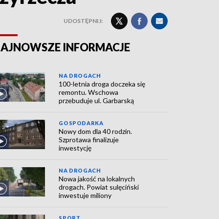
UDOSTĘPNIJ:
AJNOWSZE INFORMACJE
NA DROGACH
100-letnia droga doczeka się
remontu. Wschowa
przebuduje ul. Garbarską
GOSPODARKA
Nowy dom dla 40 rodzin.
Szprotawa finalizuje
inwestycję
NA DROGACH
Nowa jakość na lokalnych
drogach. Powiat sulęciński
inwestuje miliony
SPORT