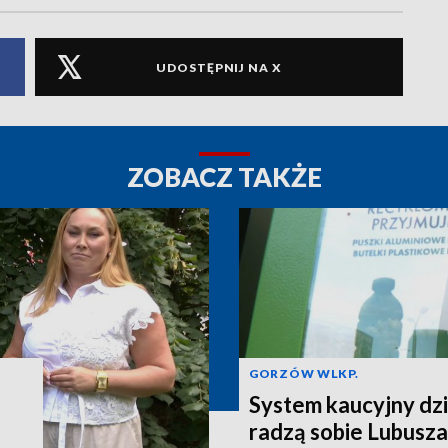
UDOSTĘPNIJ NA X
ZOBACZ TAKŻE
GORZÓW WLKP.
System kaucyjny dzi
radzą sobie Lubusza