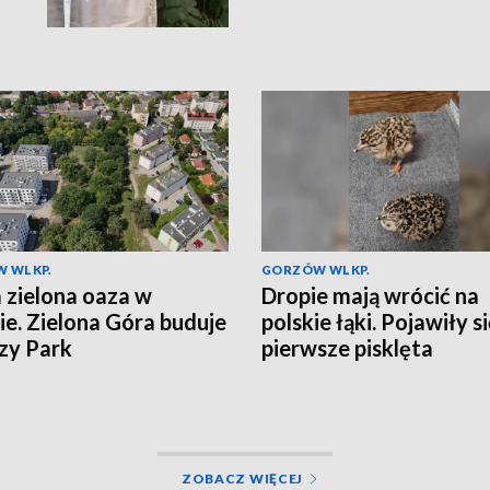
 WLKP.
GORZÓW WLKP.
zielona oaza w
Dropie mają wrócić na
ie. Zielona Góra buduje
polskie łąki. Pojawiły s
zy Park
pierwsze pisklęta
ZOBACZ WIĘCEJ