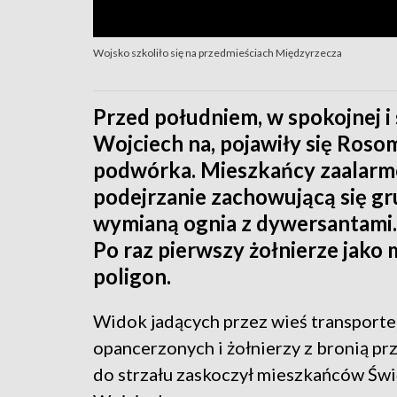
Wojsko szkoliło się na przedmieściach Międzyrzecza
Przed południem, w spokojnej i
Wojciech na, pojawiły się Rosom
podwórka. Mieszkańcy zaalarmo
podejrzanie zachowującą się gru
wymianą ognia z dywersantami. 
Po raz pierwszy żołnierze jako m
poligon.
Widok jadących przez wieś transport
opancerzonych i żołnierzy z bronią p
do strzału zaskoczył mieszkańców Św