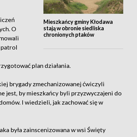
iczeń
Mieszkańcy gminy Kłodawa
stają w obronie siedliska
ych. O
chronionych ptaków
rmowali
 patrol
ygotować plan działania.
kiej brygady zmechanizowanej ćwiczyli
e jest, by mieszkańcy byli przyzwyczajeni do
mów. I wiedzieli, jak zachować się w
 jaka była zainscenizowana w wsi Święty