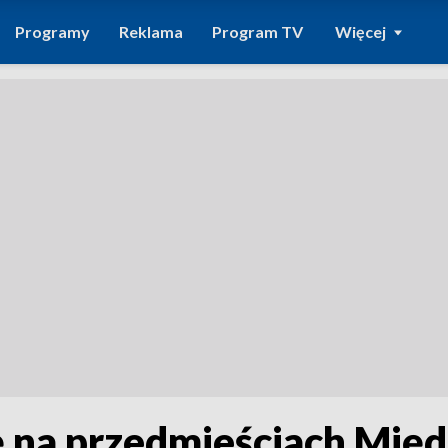
Programy
Reklama
Program TV
Więcej
ę na przedmieściach Mię