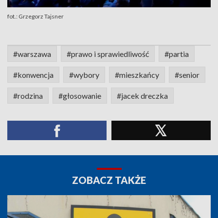
fot.: Grzegorz Tajsner
#warszawa
#prawo i sprawiedliwość
#partia
#konwencja
#wybory
#mieszkańcy
#senior
#rodzina
#głosowanie
#jacek dreczka
ZOBACZ TAKŻE