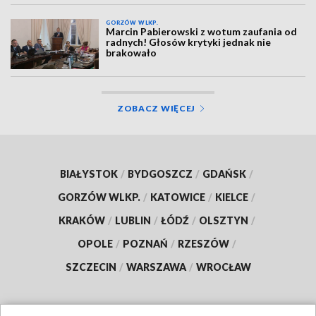
GORZÓW WLKP.
Marcin Pabierowski z wotum zaufania od
radnych! Głosów krytyki jednak nie
brakowało
ZOBACZ WIĘCEJ
BIAŁYSTOK
/
BYDGOSZCZ
/
GDAŃSK
/
GORZÓW WLKP.
/
KATOWICE
/
KIELCE
/
KRAKÓW
/
LUBLIN
/
ŁÓDŹ
/
OLSZTYN
/
OPOLE
/
POZNAŃ
/
RZESZÓW
/
SZCZECIN
/
WARSZAWA
/
WROCŁAW