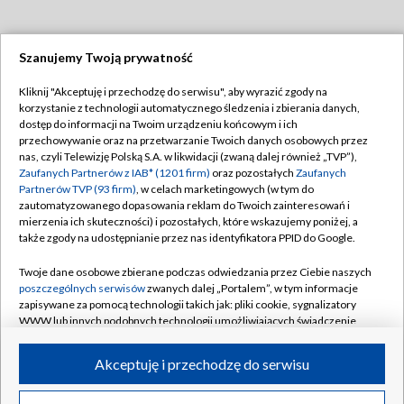
Szanujemy Twoją prywatność
Dołącz do nas:
Kliknij "Akceptuję i przechodzę do serwisu", aby wyrazić zgody na
korzystanie z technologii automatycznego śledzenia i zbierania danych,
TVP
dostęp do informacji na Twoim urządzeniu końcowym i ich
Abonament TVP
przechowywanie oraz na przetwarzanie Twoich danych osobowych przez
Regulamin TVP
nas, czyli Telewizję Polską S.A. w likwidacji (zwaną dalej również „TVP”),
Emisja w TVP
Polityka prywatności
Zaufanych Partnerów z IAB* (1201 firm)
oraz pozostałych
Zaufanych
Partnerów TVP (93 firm)
, w celach marketingowych (w tym do
Centrum informacji TVP
Moje zgody
zautomatyzowanego dopasowania reklam do Twoich zainteresowań i
mierzenia ich skuteczności) i pozostałych, które wskazujemy poniżej, a
Naziemna Telewizja Cyfrowa
Pomoc
także zgody na udostępnianie przez nas identyfikatora PPID do Google.
Sklep TVP
Biuro reklamy
Twoje dane osobowe zbierane podczas odwiedzania przez Ciebie naszych
Rada Programowa
Kontakt
poszczególnych serwisów
zwanych dalej „Portalem”, w tym informacje
zapisywane za pomocą technologii takich jak: pliki cookie, sygnalizatory
System NOS
WWW lub innych podobnych technologii umożliwiających świadczenie
dopasowanych i bezpiecznych usług, personalizację treści oraz reklam,
Informacje o nadawcy
Kanały
udostępnianie funkcji mediów społecznościowych oraz analizowanie
Akceptuję i przechodzę do serwisu
ruchu w Internecie.
Program dla prasy
©2026 Telewizja Polska S.A. w likwidacji
Biuro Reklamy
Twoje dane osobowe zbierane podczas odwiedzania przez Ciebie