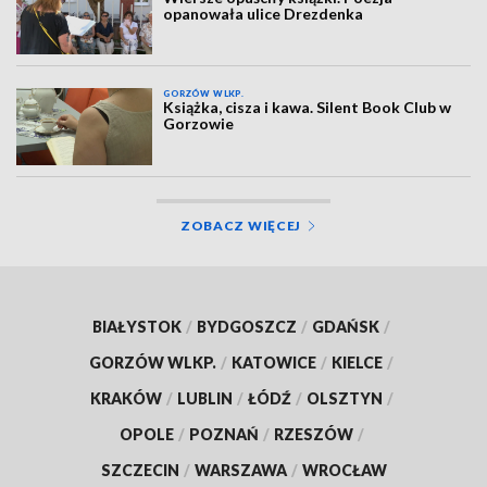
opanowała ulice Drezdenka
GORZÓW WLKP.
Książka, cisza i kawa. Silent Book Club w
Gorzowie
ZOBACZ WIĘCEJ
BIAŁYSTOK
/
BYDGOSZCZ
/
GDAŃSK
/
GORZÓW WLKP.
/
KATOWICE
/
KIELCE
/
KRAKÓW
/
LUBLIN
/
ŁÓDŹ
/
OLSZTYN
/
OPOLE
/
POZNAŃ
/
RZESZÓW
/
SZCZECIN
/
WARSZAWA
/
WROCŁAW