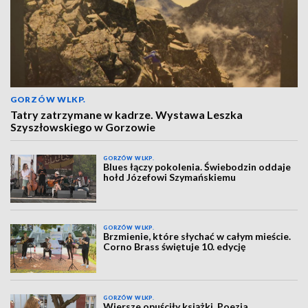
GORZÓW WLKP.
Tatry zatrzymane w kadrze. Wystawa Leszka
Szyszłowskiego w Gorzowie
GORZÓW WLKP.
Blues łączy pokolenia. Świebodzin oddaje
hołd Józefowi Szymańskiemu
GORZÓW WLKP.
Brzmienie, które słychać w całym mieście.
Corno Brass świętuje 10. edycję
GORZÓW WLKP.
Wiersze opuściły książki. Poezja