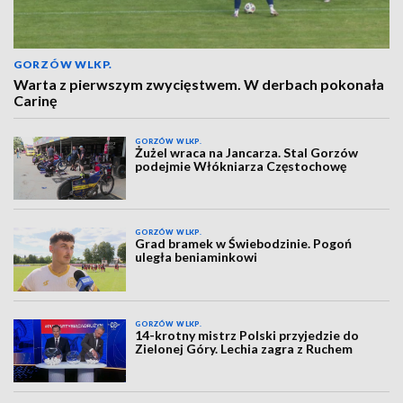
GORZÓW WLKP.
Warta z pierwszym zwycięstwem. W derbach pokonała
Carinę
GORZÓW WLKP.
Żużel wraca na Jancarza. Stal Gorzów
podejmie Włókniarza Częstochowę
GORZÓW WLKP.
Grad bramek w Świebodzinie. Pogoń
uległa beniaminkowi
GORZÓW WLKP.
14-krotny mistrz Polski przyjedzie do
Zielonej Góry. Lechia zagra z Ruchem