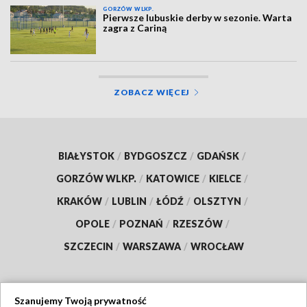
GORZÓW WLKP.
Pierwsze lubuskie derby w sezonie. Warta
zagra z Cariną
ZOBACZ WIĘCEJ
BIAŁYSTOK
/
BYDGOSZCZ
/
GDAŃSK
/
GORZÓW WLKP.
/
KATOWICE
/
KIELCE
/
KRAKÓW
/
LUBLIN
/
ŁÓDŹ
/
OLSZTYN
/
OPOLE
/
POZNAŃ
/
RZESZÓW
/
SZCZECIN
/
WARSZAWA
/
WROCŁAW
Szanujemy Twoją prywatność