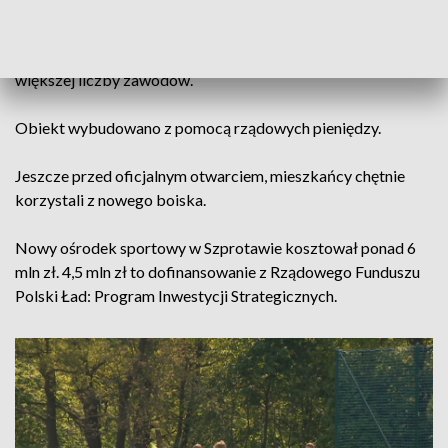
miejsce do treningów.
Co ważne, teraz w Szprotawie będzie możliwe rozgrywanie
większej liczby zawodów.
Obiekt wybudowano z pomocą rządowych pieniędzy.
Jeszcze przed oficjalnym otwarciem, mieszkańcy chętnie
korzystali z nowego boiska.
Nowy ośrodek sportowy w Szprotawie kosztował ponad 6
mln zł. 4,5 mln zł to dofinansowanie z Rządowego Funduszu
Polski Ład: Program Inwestycji Strategicznych.