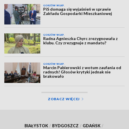
GORZÓW WLKP.
PiS domaga się wyjaśnień w sprawie
Zakładu Gospodarki Mieszkaniowej
GORZÓW WLKP.
Radna Agnieszka Chyrc zrezygnowała z
klubu. Czy zrezygnuje z mandatu?
GORZÓW WLKP.
Marcin Pabierowski z wotum zaufania od
radnych! Głosów krytyki jednak nie
brakowało
ZOBACZ WIĘCEJ
BIAŁYSTOK
/
BYDGOSZCZ
/
GDAŃSK
/