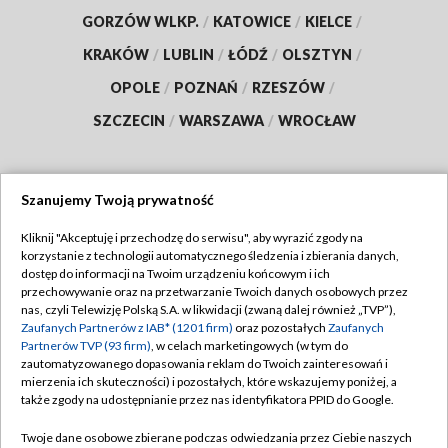
GORZÓW WLKP.
/
KATOWICE
/
KIELCE
/
KRAKÓW
/
LUBLIN
/
ŁÓDŹ
/
OLSZTYN
/
OPOLE
/
POZNAŃ
/
RZESZÓW
/
SZCZECIN
/
WARSZAWA
/
WROCŁAW
Szanujemy Twoją prywatność
Dołącz do nas:
Kliknij "Akceptuję i przechodzę do serwisu", aby wyrazić zgody na
korzystanie z technologii automatycznego śledzenia i zbierania danych,
TVP
dostęp do informacji na Twoim urządzeniu końcowym i ich
Abonament TVP
przechowywanie oraz na przetwarzanie Twoich danych osobowych przez
Regulamin TVP
nas, czyli Telewizję Polską S.A. w likwidacji (zwaną dalej również „TVP”),
Emisja w TVP
Polityka prywatności
Zaufanych Partnerów z IAB* (1201 firm)
oraz pozostałych
Zaufanych
Partnerów TVP (93 firm)
, w celach marketingowych (w tym do
Centrum informacji TVP
Moje zgody
zautomatyzowanego dopasowania reklam do Twoich zainteresowań i
mierzenia ich skuteczności) i pozostałych, które wskazujemy poniżej, a
Naziemna Telewizja Cyfrowa
Pomoc
także zgody na udostępnianie przez nas identyfikatora PPID do Google.
Sklep TVP
Biuro reklamy
Twoje dane osobowe zbierane podczas odwiedzania przez Ciebie naszych