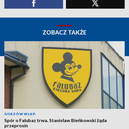
ZOBACZ TAKŻE
GORZÓW WLKP.
Spór o Falubaz trwa. Stanisław Bieńkowski żąda
przeprosin