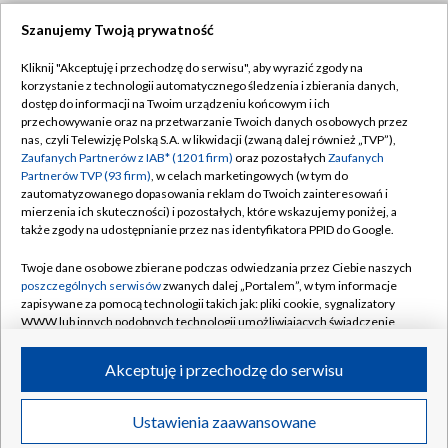
Szanujemy Twoją prywatność
Dołącz do nas:
Kliknij "Akceptuję i przechodzę do serwisu", aby wyrazić zgody na
korzystanie z technologii automatycznego śledzenia i zbierania danych,
TVP
dostęp do informacji na Twoim urządzeniu końcowym i ich
Abonament TVP
przechowywanie oraz na przetwarzanie Twoich danych osobowych przez
Regulamin TVP
nas, czyli Telewizję Polską S.A. w likwidacji (zwaną dalej również „TVP”),
Emisja w TVP
Zaufanych Partnerów z IAB* (1201 firm)
Polityka prywatności
oraz pozostałych
Zaufanych
Partnerów TVP (93 firm)
, w celach marketingowych (w tym do
Centrum informacji TVP
Moje zgody
zautomatyzowanego dopasowania reklam do Twoich zainteresowań i
mierzenia ich skuteczności) i pozostałych, które wskazujemy poniżej, a
Naziemna Telewizja Cyfrowa
Pomoc
także zgody na udostępnianie przez nas identyfikatora PPID do Google.
Sklep TVP
Biuro reklamy
Twoje dane osobowe zbierane podczas odwiedzania przez Ciebie naszych
Rada Programowa
poszczególnych serwisów
zwanych dalej „Portalem”, w tym informacje
Kontakt
zapisywane za pomocą technologii takich jak: pliki cookie, sygnalizatory
System NOS
WWW lub innych podobnych technologii umożliwiających świadczenie
dopasowanych i bezpiecznych usług, personalizację treści oraz reklam,
Informacje o nadawcy
Kanały
udostępnianie funkcji mediów społecznościowych oraz analizowanie
Akceptuję i przechodzę do serwisu
ruchu w Internecie.
Program dla prasy
©2026 Telewizja Polska S.A. w likwidacji
Biuro Reklamy
Twoje dane osobowe zbierane podczas odwiedzania przez Ciebie
Ustawienia zaawansowane
poszczególnych serwisów
na Portalu, takie jak adresy IP, identyfikatory
Ogłoszenie przetargowe