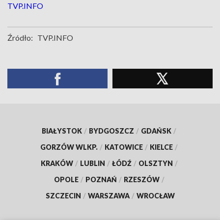
TVP.INFO
Źródło:
TVP.INFO
BIAŁYSTOK
/
BYDGOSZCZ
/
GDAŃSK
/
GORZÓW WLKP.
/
KATOWICE
/
KIELCE
/
KRAKÓW
/
LUBLIN
/
ŁÓDŹ
/
OLSZTYN
/
OPOLE
/
POZNAŃ
/
RZESZÓW
/
SZCZECIN
/
WARSZAWA
/
WROCŁAW