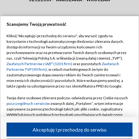
Szanujemy Twoją prywatność
Dołącz do nas:
Kliknij "Akceptuję i przechodzę do serwisu", aby wyrazić zgody na
korzystanie z technologii automatycznego śledzenia i zbierania danych,
TVP
dostęp do informacji na Twoim urządzeniu końcowym i ich
Abonament TVP
przechowywanie oraz na przetwarzanie Twoich danych osobowych przez
Regulamin TVP
nas, czyli Telewizję Polską S.A. w likwidacji (zwaną dalej również „TVP”),
Emisja w TVP
Zaufanych Partnerów z IAB* (1201 firm)
Polityka prywatności
oraz pozostałych
Zaufanych
Partnerów TVP (93 firm)
, w celach marketingowych (w tym do
Centrum informacji TVP
Moje zgody
zautomatyzowanego dopasowania reklam do Twoich zainteresowań i
mierzenia ich skuteczności) i pozostałych, które wskazujemy poniżej, a
Naziemna Telewizja Cyfrowa
Pomoc
także zgody na udostępnianie przez nas identyfikatora PPID do Google.
Sklep TVP
Biuro reklamy
Twoje dane osobowe zbierane podczas odwiedzania przez Ciebie naszych
Rada Programowa
poszczególnych serwisów
zwanych dalej „Portalem”, w tym informacje
Kontakt
zapisywane za pomocą technologii takich jak: pliki cookie, sygnalizatory
System NOS
WWW lub innych podobnych technologii umożliwiających świadczenie
dopasowanych i bezpiecznych usług, personalizację treści oraz reklam,
Informacje o nadawcy
Kanały
udostępnianie funkcji mediów społecznościowych oraz analizowanie
Akceptuję i przechodzę do serwisu
ruchu w Internecie.
Program dla prasy
©2026 Telewizja Polska S.A. w likwidacji