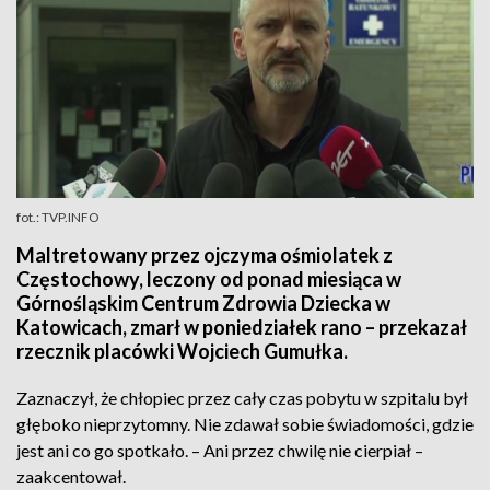
fot.: TVP.INFO
Maltretowany przez ojczyma ośmiolatek z
Częstochowy, leczony od ponad miesiąca w
Górnośląskim Centrum Zdrowia Dziecka w
Katowicach, zmarł w poniedziałek rano – przekazał
rzecznik placówki Wojciech Gumułka.
Zaznaczył, że chłopiec przez cały czas pobytu w szpitalu był
głęboko nieprzytomny. Nie zdawał sobie świadomości, gdzie
jest ani co go spotkało. – Ani przez chwilę nie cierpiał –
zaakcentował.