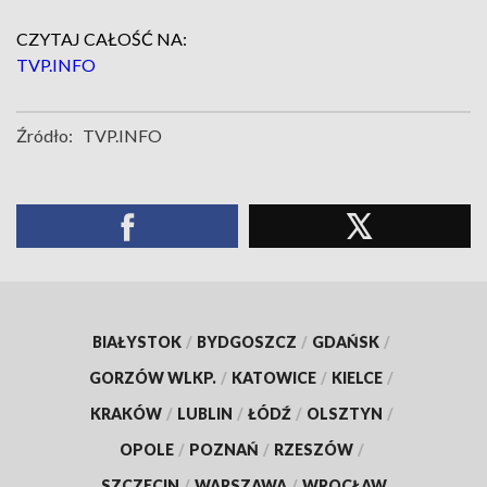
CZYTAJ CAŁOŚĆ NA:
TVP.INFO
Źródło:
TVP.INFO
BIAŁYSTOK
/
BYDGOSZCZ
/
GDAŃSK
/
GORZÓW WLKP.
/
KATOWICE
/
KIELCE
/
KRAKÓW
/
LUBLIN
/
ŁÓDŹ
/
OLSZTYN
/
OPOLE
/
POZNAŃ
/
RZESZÓW
/
SZCZECIN
/
WARSZAWA
/
WROCŁAW