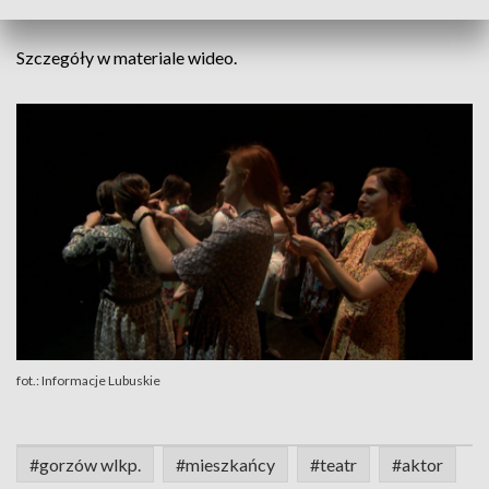
Bartosz Bandura.
Szczegóły w materiale wideo.
fot.: Informacje Lubuskie
#gorzów wlkp.
#mieszkańcy
#teatr
#aktor