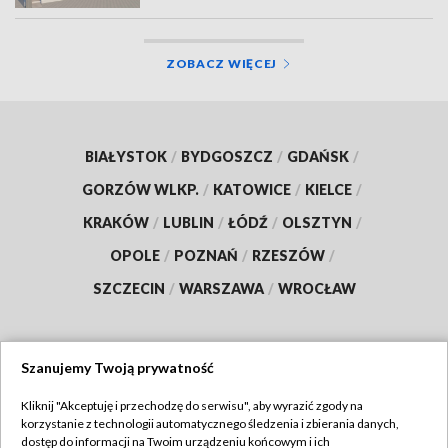
ZOBACZ WIĘCEJ
BIAŁYSTOK
/
BYDGOSZCZ
/
GDAŃSK
/
GORZÓW WLKP.
/
KATOWICE
/
KIELCE
/
KRAKÓW
/
LUBLIN
/
ŁÓDŹ
/
OLSZTYN
/
OPOLE
/
POZNAŃ
/
RZESZÓW
/
SZCZECIN
/
WARSZAWA
/
WROCŁAW
Szanujemy Twoją prywatność
Dołącz do nas:
Kliknij "Akceptuję i przechodzę do serwisu", aby wyrazić zgody na
korzystanie z technologii automatycznego śledzenia i zbierania danych,
TVP
dostęp do informacji na Twoim urządzeniu końcowym i ich