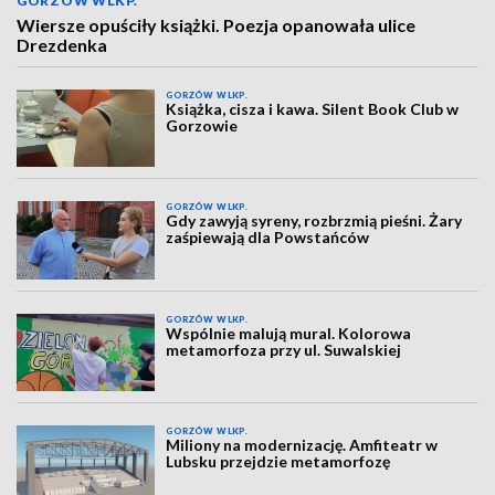
GORZÓW WLKP.
Wiersze opuściły książki. Poezja opanowała ulice
Drezdenka
GORZÓW WLKP.
Książka, cisza i kawa. Silent Book Club w
Gorzowie
GORZÓW WLKP.
Gdy zawyją syreny, rozbrzmią pieśni. Żary
zaśpiewają dla Powstańców
GORZÓW WLKP.
Wspólnie malują mural. Kolorowa
metamorfoza przy ul. Suwalskiej
GORZÓW WLKP.
Miliony na modernizację. Amfiteatr w
Lubsku przejdzie metamorfozę