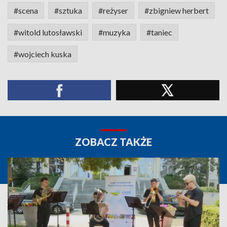
#scena
#sztuka
#reżyser
#zbigniew herbert
#witold lutosławski
#muzyka
#taniec
#wojciech kuska
ZOBACZ TAKŻE