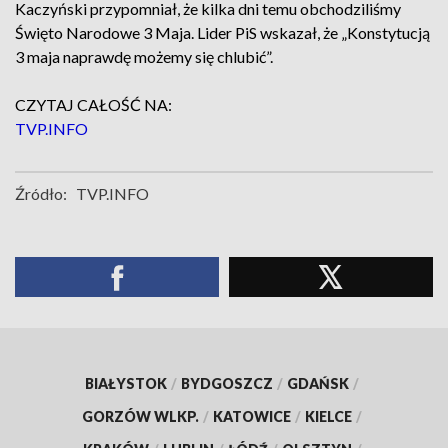
Kaczyński przypomniał, że kilka dni temu obchodziliśmy
Święto Narodowe 3 Maja. Lider PiS wskazał, że „Konstytucją
3 maja naprawdę możemy się chlubić”.
CZYTAJ CAŁOŚĆ NA:
TVP.INFO
Źródło:
TVP.INFO
BIAŁYSTOK
/
BYDGOSZCZ
/
GDAŃSK
/
GORZÓW WLKP.
/
KATOWICE
/
KIELCE
/