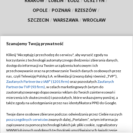
KRAKÓW
/
LUBLIN
/
ŁÓDŹ
/
OLSZTYN
/
OPOLE
/
POZNAŃ
/
RZESZÓW
/
SZCZECIN
/
WARSZAWA
/
WROCŁAW
Szanujemy Twoją prywatność
Dołącz do nas:
Kliknij "Akceptuję i przechodzę do serwisu", aby wyrazić zgody na
korzystanie z technologii automatycznego śledzenia i zbierania danych,
TVP
dostęp do informacji na Twoim urządzeniu końcowym i ich
Abonament TVP
przechowywanie oraz na przetwarzanie Twoich danych osobowych przez
Regulamin TVP
nas, czyli Telewizję Polską S.A. w likwidacji (zwaną dalej również „TVP”),
Emisja w TVP
Zaufanych Partnerów z IAB* (1201 firm)
Polityka prywatności
oraz pozostałych
Zaufanych
Partnerów TVP (93 firm)
, w celach marketingowych (w tym do
Centrum informacji TVP
Moje zgody
zautomatyzowanego dopasowania reklam do Twoich zainteresowań i
mierzenia ich skuteczności) i pozostałych, które wskazujemy poniżej, a
Naziemna Telewizja Cyfrowa
Pomoc
także zgody na udostępnianie przez nas identyfikatora PPID do Google.
Sklep TVP
Biuro reklamy
Twoje dane osobowe zbierane podczas odwiedzania przez Ciebie naszych
Rada Programowa
poszczególnych serwisów
zwanych dalej „Portalem”, w tym informacje
Kontakt
zapisywane za pomocą technologii takich jak: pliki cookie, sygnalizatory
System NOS
WWW lub innych podobnych technologii umożliwiających świadczenie