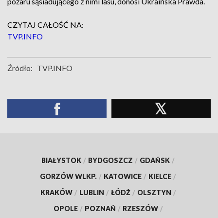
pożaru sąsiadującego z nimi lasu, donosi Ukraińska Prawda.
CZYTAJ CAŁOŚĆ NA:
TVP.INFO
Źródło:
TVP.INFO
BIAŁYSTOK
/
BYDGOSZCZ
/
GDAŃSK
/
GORZÓW WLKP.
/
KATOWICE
/
KIELCE
/
KRAKÓW
/
LUBLIN
/
ŁÓDŹ
/
OLSZTYN
/
OPOLE
/
POZNAŃ
/
RZESZÓW
/