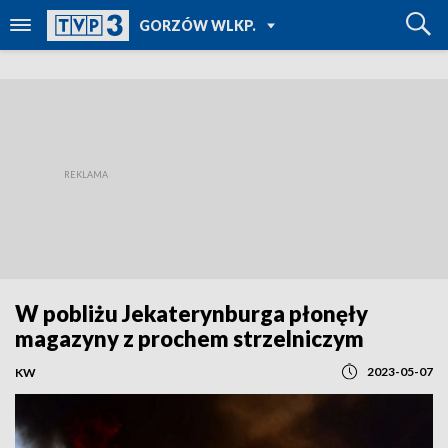
POWRÓT DO
GORZÓW WLKP.
TVP REGIONY
W pobliżu Jekaterynburga płonęły
magazyny z prochem strzelniczym
2023-05-07
KW