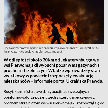
Czy za pożarem w magazynach prochu stoją dywersanci z Ukrainy? (Fot. Ali
Ihsan Ozturk/Agencja Anadolu; Getty Images)
W odległości około 30 km od Jekaterynburga we
wsi Pierwomajskij wybuchł pożar w magazynach z
prochem strzelniczym. Władze wprowadziły stan
wyjątkowy w powiecie i rozpoczęły ewakuację
mieszkańców – informuje portal Ukraińska Prawda.
Rosyjskie ministerstwo ds. sytuacji nadzwyczajnych
poinformowało, że pożar trzech z sześciu magazynów z
prochem strzelniczym we wsi Pierwomajskij rozpoczął się od