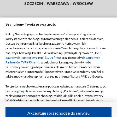
SZCZECIN
/
WARSZAWA
/
WROCŁAW
Szanujemy Twoją prywatność
Dołącz do nas:
Kliknij "Akceptuję i przechodzę do serwisu", aby wyrazić zgody na
korzystanie z technologii automatycznego śledzenia i zbierania danych,
TVP
dostęp do informacji na Twoim urządzeniu końcowym i ich
Abonament TVP
przechowywanie oraz na przetwarzanie Twoich danych osobowych przez
Regulamin TVP
nas, czyli Telewizję Polską S.A. w likwidacji (zwaną dalej również „TVP”),
Emisja w TVP
Zaufanych Partnerów z IAB* (1201 firm)
Polityka prywatności
oraz pozostałych
Zaufanych
Partnerów TVP (93 firm)
, w celach marketingowych (w tym do
Centrum informacji TVP
Moje zgody
zautomatyzowanego dopasowania reklam do Twoich zainteresowań i
mierzenia ich skuteczności) i pozostałych, które wskazujemy poniżej, a
Naziemna Telewizja Cyfrowa
Pomoc
także zgody na udostępnianie przez nas identyfikatora PPID do Google.
Sklep TVP
Biuro reklamy
Twoje dane osobowe zbierane podczas odwiedzania przez Ciebie naszych
Rada Programowa
poszczególnych serwisów
zwanych dalej „Portalem”, w tym informacje
Kontakt
zapisywane za pomocą technologii takich jak: pliki cookie, sygnalizatory
System NOS
WWW lub innych podobnych technologii umożliwiających świadczenie
dopasowanych i bezpiecznych usług, personalizację treści oraz reklam,
Informacje o nadawcy
Kanały
udostępnianie funkcji mediów społecznościowych oraz analizowanie
Akceptuję i przechodzę do serwisu
ruchu w Internecie.
Program dla prasy