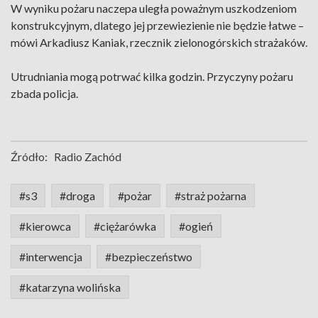
W wyniku pożaru naczepa uległa poważnym uszkodzeniom
konstrukcyjnym, dlatego jej przewiezienie nie będzie łatwe –
mówi Arkadiusz Kaniak, rzecznik zielonogórskich strażaków.
Utrudniania mogą potrwać kilka godzin. Przyczyny pożaru
zbada policja.
Źródło:
Radio Zachód
#s3
#droga
#pożar
#straż pożarna
#kierowca
#ciężarówka
#ogień
#interwencja
#bezpieczeństwo
#katarzyna wolińska