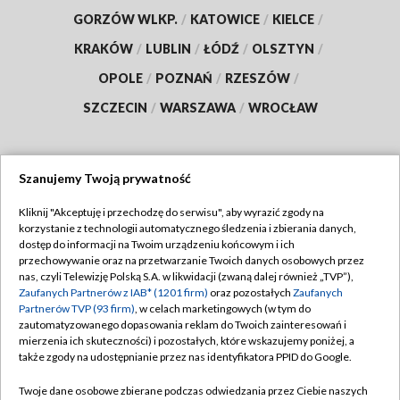
GORZÓW WLKP.
/
KATOWICE
/
KIELCE
/
KRAKÓW
/
LUBLIN
/
ŁÓDŹ
/
OLSZTYN
/
OPOLE
/
POZNAŃ
/
RZESZÓW
/
SZCZECIN
/
WARSZAWA
/
WROCŁAW
Szanujemy Twoją prywatność
Dołącz do nas:
Kliknij "Akceptuję i przechodzę do serwisu", aby wyrazić zgody na
korzystanie z technologii automatycznego śledzenia i zbierania danych,
TVP
dostęp do informacji na Twoim urządzeniu końcowym i ich
Abonament TVP
przechowywanie oraz na przetwarzanie Twoich danych osobowych przez
Regulamin TVP
nas, czyli Telewizję Polską S.A. w likwidacji (zwaną dalej również „TVP”),
Emisja w TVP
Polityka prywatności
Zaufanych Partnerów z IAB* (1201 firm)
oraz pozostałych
Zaufanych
Partnerów TVP (93 firm)
, w celach marketingowych (w tym do
Centrum informacji TVP
Moje zgody
zautomatyzowanego dopasowania reklam do Twoich zainteresowań i
mierzenia ich skuteczności) i pozostałych, które wskazujemy poniżej, a
Naziemna Telewizja Cyfrowa
Pomoc
także zgody na udostępnianie przez nas identyfikatora PPID do Google.
Sklep TVP
Biuro reklamy
Twoje dane osobowe zbierane podczas odwiedzania przez Ciebie naszych