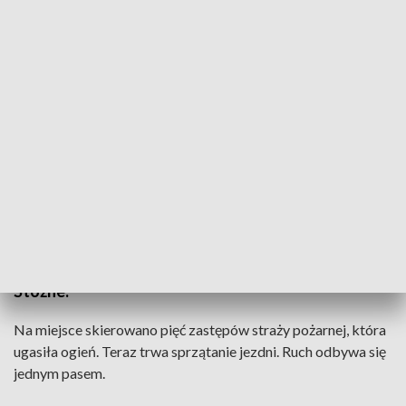
fot.: A. Kaniak
7 maja doszło do pożaru naczepy samochodu
ciężarowego na drodze ekspresowej S3. Między
węzłem Zielona Góra Północ a węzłem Sulechów w
kierunku na Gorzów na wysokości miejscowości
Stożne.
Na miejsce skierowano pięć zastępów straży pożarnej, która
ugasiła ogień. Teraz trwa sprzątanie jezdni. Ruch odbywa się
jednym pasem.