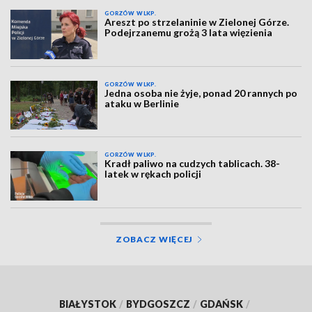
GORZÓW WLKP.
Areszt po strzelaninie w Zielonej Górze.
Podejrzanemu grożą 3 lata więzienia
GORZÓW WLKP.
Jedna osoba nie żyje, ponad 20 rannych po
ataku w Berlinie
GORZÓW WLKP.
Kradł paliwo na cudzych tablicach. 38-
latek w rękach policji
ZOBACZ WIĘCEJ
BIAŁYSTOK
/
BYDGOSZCZ
/
GDAŃSK
/