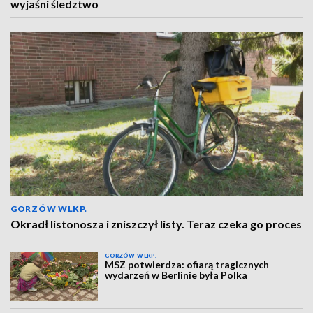
wyjaśni śledztwo
GORZÓW WLKP.
Okradł listonosza i zniszczył listy. Teraz czeka go proces
GORZÓW WLKP.
MSZ potwierdza: ofiarą tragicznych
wydarzeń w Berlinie była Polka