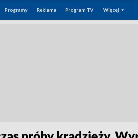
Programy
Reklama
Program TV
Więcej
czas próby kradzieży. Wy