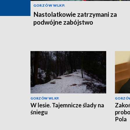
GORZÓW WLKP.
Nastolatkowie zatrzymani za
podwójne zabójstwo
GORZÓW WLKP.
GORZÓW
W lesie. Tajemnicze ślady na
Zakoń
śniegu
probo
Pola