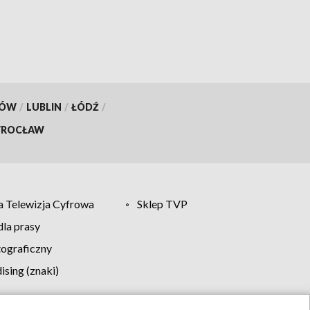
KÓW
/
LUBLIN
/
ŁÓDŹ
/
ROCŁAW
 Telewizja Cyfrowa
Sklep TVP
la prasy
tograficzny
sing (znaki)