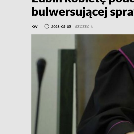
bulwersującej spr
KW
2023-05-05
|
SZCZECIN