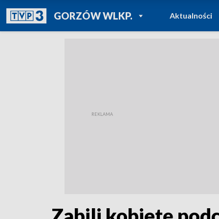
POWRÓT DO
GORZÓW WLKP.
Aktualności
TVP REGIONY
Zabili kobietę pod