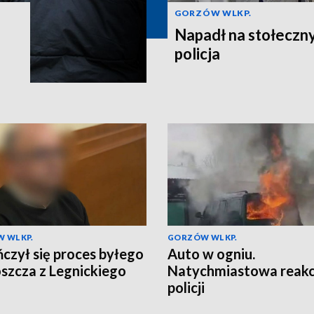
GORZÓW WLKP.
Napadł na stołeczny
policja
 WLKP.
GORZÓW WLKP.
czył się proces byłego
Auto w ogniu.
szcza z Legnickiego
Natychmiastowa reakc
policji