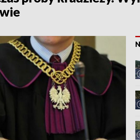
awie
N