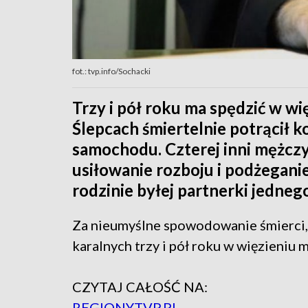
fot.: tvp.info/Sochacki
Trzy i pół roku ma spędzić w w
Ślepcach śmiertelnie potrącił k
samochodu. Czterej inni mężczyź
usiłowanie rozboju i podżeganie 
rodzinie byłej partnerki jednego
Za nieumyślne spowodowanie śmierci, 
karalnych trzy i pół roku w więzieniu 
CZYTAJ CAŁOŚĆ NA:
REGIONY.TVP.PL