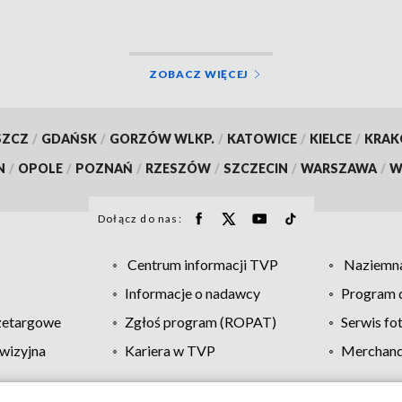
ZOBACZ WIĘCEJ
SZCZ
/
GDAŃSK
/
GORZÓW WLKP.
/
KATOWICE
/
KIELCE
/
KRA
N
/
OPOLE
/
POZNAŃ
/
RZESZÓW
/
SZCZECIN
/
WARSZAWA
/
W
Dołącz do nas:
Centrum informacji TVP
Naziemna
Informacje o nadawcy
Program d
zetargowe
Zgłoś program (ROPAT)
Serwis fo
wizyjna
Kariera w TVP
Merchandi