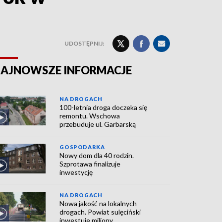
UDOSTĘPNIJ:
AJNOWSZE INFORMACJE
NA DROGACH
100-letnia droga doczeka się
remontu. Wschowa
przebuduje ul. Garbarską
GOSPODARKA
Nowy dom dla 40 rodzin.
Szprotawa finalizuje
inwestycję
NA DROGACH
Nowa jakość na lokalnych
drogach. Powiat sulęciński
inwestuje miliony