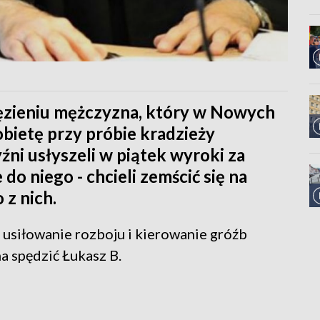
ięzieniu mężczyzna, który w Nowych
obietę przy próbie kradzieży
ni usłyszeli w piątek wyroki za
do niego - chcieli zemścić się na
 z nich.
usiłowanie rozboju i kierowanie gróźb
ma spędzić Łukasz B.