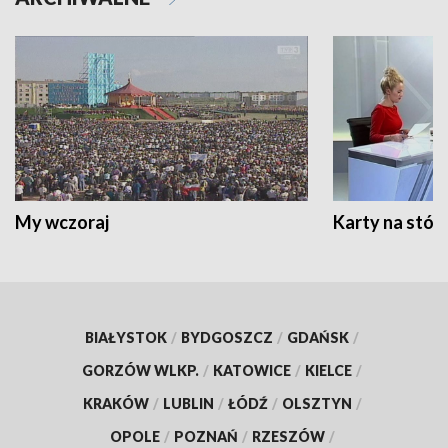
My wczoraj
Karty na stół:
BIAŁYSTOK
/
BYDGOSZCZ
/
GDAŃSK
/
GORZÓW WLKP.
/
KATOWICE
/
KIELCE
/
KRAKÓW
/
LUBLIN
/
ŁÓDŹ
/
OLSZTYN
/
OPOLE
/
POZNAŃ
/
RZESZÓW
/