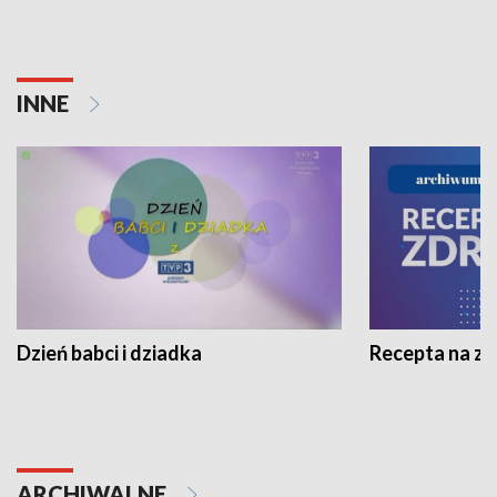
INNE
Dzień babci i dziadka
Recepta na z
ARCHIWALNE