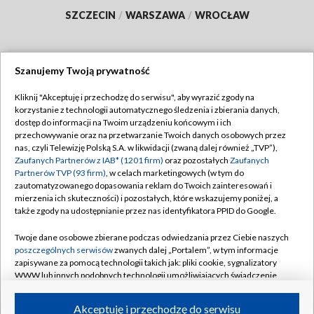
SZCZECIN
/
WARSZAWA
/
WROCŁAW
Szanujemy Twoją prywatność
Dołącz do nas:
Kliknij "Akceptuję i przechodzę do serwisu", aby wyrazić zgody na
korzystanie z technologii automatycznego śledzenia i zbierania danych,
TVP
dostęp do informacji na Twoim urządzeniu końcowym i ich
Abonament TVP
przechowywanie oraz na przetwarzanie Twoich danych osobowych przez
Regulamin TVP
nas, czyli Telewizję Polską S.A. w likwidacji (zwaną dalej również „TVP”),
Emisja w TVP
Polityka prywatności
Zaufanych Partnerów z IAB* (1201 firm)
oraz pozostałych
Zaufanych
Partnerów TVP (93 firm)
, w celach marketingowych (w tym do
Centrum informacji TVP
Moje zgody
zautomatyzowanego dopasowania reklam do Twoich zainteresowań i
mierzenia ich skuteczności) i pozostałych, które wskazujemy poniżej, a
Naziemna Telewizja Cyfrowa
Pomoc
także zgody na udostępnianie przez nas identyfikatora PPID do Google.
Sklep TVP
Biuro reklamy
Twoje dane osobowe zbierane podczas odwiedzania przez Ciebie naszych
Rada Programowa
Kontakt
poszczególnych serwisów
zwanych dalej „Portalem”, w tym informacje
zapisywane za pomocą technologii takich jak: pliki cookie, sygnalizatory
System NOS
WWW lub innych podobnych technologii umożliwiających świadczenie
dopasowanych i bezpiecznych usług, personalizację treści oraz reklam,
Informacje o nadawcy
Kanały
udostępnianie funkcji mediów społecznościowych oraz analizowanie
Akceptuję i przechodzę do serwisu
ruchu w Internecie.